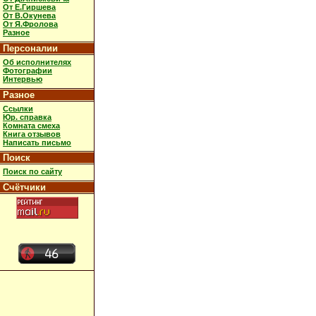
От Е.Гиршева
От В.Окунева
От Я.Фролова
Разное
Персоналии
Об исполнителях
Фотографии
Интервью
Разное
Ссылки
Юр. справка
Комната смеха
Книга отзывов
Написать письмо
Поиск
Поиск по сайту
Счётчики