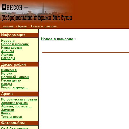
Главная
»
Архив
» Новое в шансоне
Информация
Новое в шансоне
»
Новости
Новое в шансоне
Наши друзья
Анонсы
Афиша
Награды
Дискография
Шансон X
Истоки
Военный шансон
Песни цыган
Барды
Ретро, эстрада ...
Архив
Историческая справка
Хорошая музыка
Афиши, постеры ...
Заметки
Книги
Тексты песен
Фотоальбом
От Д.Анискевича