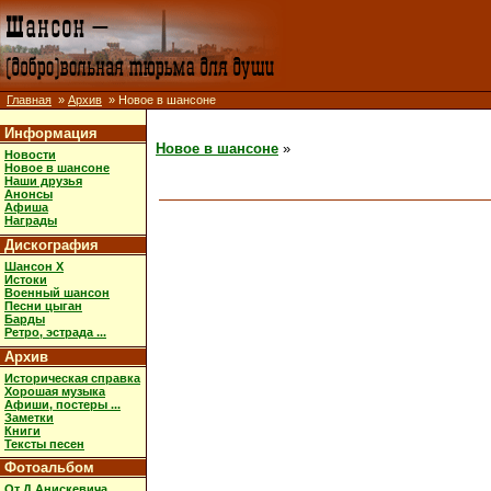
Главная
»
Архив
» Новое в шансоне
Информация
Новое в шансоне
»
Новости
Новое в шансоне
Наши друзья
Анонсы
Афиша
Награды
Дискография
Шансон X
Истоки
Военный шансон
Песни цыган
Барды
Ретро, эстрада ...
Архив
Историческая справка
Хорошая музыка
Афиши, постеры ...
Заметки
Книги
Тексты песен
Фотоальбом
От Д.Анискевича