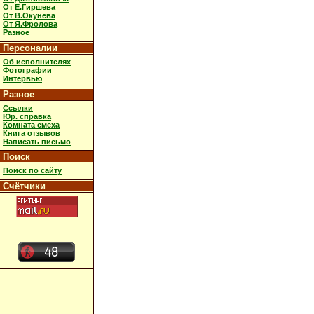
От Е.Гиршева
От В.Окунева
От Я.Фролова
Разное
Персоналии
Об исполнителях
Фотографии
Интервью
Разное
Ссылки
Юр. справка
Комната смеха
Книга отзывов
Написать письмо
Поиск
Поиск по сайту
Счётчики