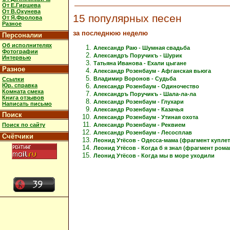
От Е.Гиршева
От В.Окунева
15 популярных песен
От Я.Фролова
Разное
за последнюю неделю
Персоналии
Об исполнителях
Александр Раю - Шумная свадьба
Фотографии
Александръ Поручикъ - Шурик
Интервью
Татьяна Иванова - Ехали цыгане
Разное
Александр Розенбаум - Афганская вьюга
Владимир Воронов - Судьба
Ссылки
Юр. справка
Александр Розенбаум - Одиночество
Комната смеха
Александръ Поручикъ - Шала-ла-ла
Книга отзывов
Александр Розенбаум - Глухари
Написать письмо
Александр Розенбаум - Казачья
Поиск
Александр Розенбаум - Утиная охота
Александр Розенбаум - Реквием
Поиск по сайту
Александр Розенбаум - Лесосплав
Счётчики
Леонид Утёсов - Одесса-мама (фрагмент куплет
Леонид Утёсов - Когда б я знал (фрагмент рома
Леонид Утёсов - Когда мы в море уходили