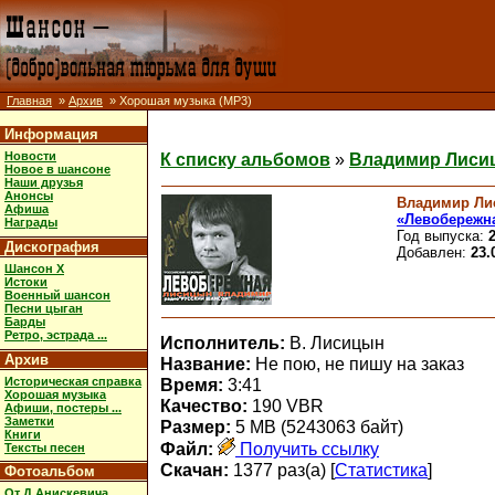
Главная
»
Архив
» Хорошая музыка (MP3)
Информация
Новости
К списку альбомов
»
Владимир Лиси
Новое в шансоне
Наши друзья
Анонсы
Владимир Ли
Афиша
«Левобережн
Награды
Год выпуска:
Дискография
Добавлен:
23.
Шансон X
Истоки
Военный шансон
Песни цыган
Барды
Ретро, эстрада ...
Исполнитель:
В. Лисицын
Архив
Название:
Не пою, не пишу на заказ
Историческая справка
Время:
3:41
Хорошая музыка
Качество:
190 VBR
Афиши, постеры ...
Заметки
Размер:
5 MB (5243063 байт)
Книги
Файл:
Получить ссылку
Тексты песен
Скачан:
1377 раз(а) [
Статистика
]
Фотоальбом
От Д.Анискевича