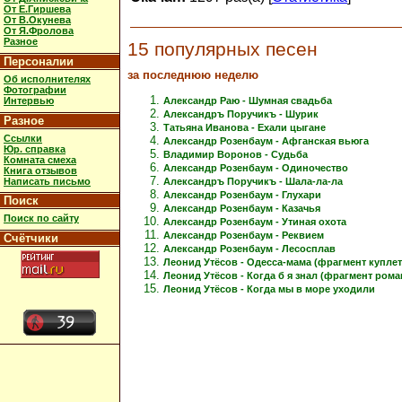
От Е.Гиршева
От В.Окунева
От Я.Фролова
Разное
15 популярных песен
Персоналии
за последнюю неделю
Об исполнителях
Фотографии
Интервью
Александр Раю - Шумная свадьба
Александръ Поручикъ - Шурик
Разное
Татьяна Иванова - Ехали цыгане
Ссылки
Александр Розенбаум - Афганская вьюга
Юр. справка
Владимир Воронов - Судьба
Комната смеха
Александр Розенбаум - Одиночество
Книга отзывов
Написать письмо
Александръ Поручикъ - Шала-ла-ла
Александр Розенбаум - Глухари
Поиск
Александр Розенбаум - Казачья
Поиск по сайту
Александр Розенбаум - Утиная охота
Александр Розенбаум - Реквием
Счётчики
Александр Розенбаум - Лесосплав
Леонид Утёсов - Одесса-мама (фрагмент куплет
Леонид Утёсов - Когда б я знал (фрагмент рома
Леонид Утёсов - Когда мы в море уходили