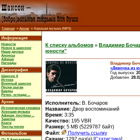
Главная
»
Архив
» Хорошая музыка (MP3)
Информация
Новости
К списку альбомов
»
Владимир Бочар
Новое в шансоне
юности"
Наши друзья
Анонсы
Афиша
Владимир Боч
Награды
«Девочка из ю
Дискография
Год выпуска:
2
Шансон X
Добавлен:
28.0
Истоки
Военный шансон
Песни цыган
Барды
Ретро, эстрада ...
Архив
Исполнитель:
В. Бочаров
Историческая справка
Название:
Двор воспоминаний
Хорошая музыка
Время:
3:35
Афиши, постеры ...
Заметки
Качество:
195 VBR
Книги
Размер:
5 MB (5229787 байт)
Тексты песен
Файл:
Получить ссылку
Фотоальбом
Скачан:
1297 раз(а) [
Статистика
]
От Д.Анискевича