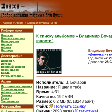
Главная
»
Архив
» Хорошая музыка (MP3)
Информация
Новости
К списку альбомов
»
Владимир Бочар
Новое в шансоне
юности"
Наши друзья
Анонсы
Афиша
Владимир Боч
Награды
«Девочка из ю
Дискография
Год выпуска:
2
Шансон X
Добавлен:
28.0
Истоки
Военный шансон
Песни цыган
Барды
Ретро, эстрада ...
Архив
Исполнитель:
В. Бочаров
Историческая справка
Название:
Я шел к тебе
Хорошая музыка
Время:
4:31
Афиши, постеры ...
Заметки
Качество:
192 VBR
Книги
Размер:
6.2 MB (6518248 байт)
Тексты песен
Файл:
Получить ссылку
Фотоальбом
Скачан:
2098 раз(а) [
Статистика
]
От Д.Анискевича