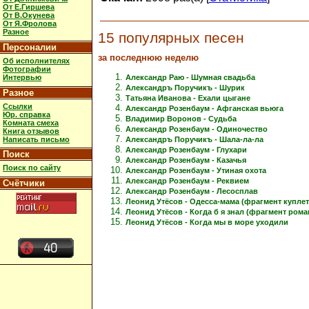
От Е.Гиршева
От В.Окунева
От Я.Фролова
Разное
15 популярных песен
Персоналии
за последнюю неделю
Об исполнителях
Фотографии
Интервью
Александр Раю - Шумная свадьба
Александръ Поручикъ - Шурик
Разное
Татьяна Иванова - Ехали цыгане
Ссылки
Александр Розенбаум - Афганская вьюга
Юр. справка
Владимир Воронов - Судьба
Комната смеха
Александр Розенбаум - Одиночество
Книга отзывов
Написать письмо
Александръ Поручикъ - Шала-ла-ла
Александр Розенбаум - Глухари
Поиск
Александр Розенбаум - Казачья
Поиск по сайту
Александр Розенбаум - Утиная охота
Александр Розенбаум - Реквием
Счётчики
Александр Розенбаум - Лесосплав
Леонид Утёсов - Одесса-мама (фрагмент куплет
Леонид Утёсов - Когда б я знал (фрагмент рома
Леонид Утёсов - Когда мы в море уходили