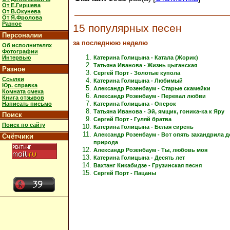
От Е.Гиршева
От В.Окунева
От Я.Фролова
Разное
15 популярных песен
Персоналии
за последнюю неделю
Об исполнителях
Фотографии
Интервью
Катерина Голицына - Катала (Жорик)
Татьяна Иванова - Жизнь цыганская
Разное
Сергей Порт - Золотые купола
Ссылки
Катерина Голицына - Любимый
Юр. справка
Александр Розенбаум - Старые скамейки
Комната смеха
Александр Розенбаум - Перевал любви
Книга отзывов
Написать письмо
Катерина Голицына - Оперок
Татьяна Иванова - Эй, ямщик, гоника-ка к Яру
Поиск
Сергей Порт - Гуляй братва
Поиск по сайту
Катерина Голицына - Белая сирень
Александр Розенбаум - Вот опять захандрила 
Счётчики
природа
Александр Розенбаум - Ты, любовь моя
Катерина Голицына - Десять лет
Вахтанг Кикабидзе - Грузинская песня
Сергей Порт - Пацаны