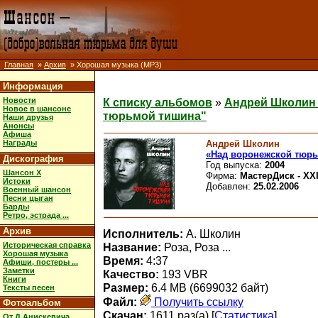
Главная
»
Архив
» Хорошая музыка (MP3)
Информация
Новости
К списку альбомов
»
Андрей Школин
Новое в шансоне
тюрьмой тишина"
Наши друзья
Анонсы
Афиша
Андрей Школин
Награды
«Над воронежской тюр
Дискография
Год выпуска:
2004
Шансон X
Фирма:
МастерДиск - XXI
Истоки
Добавлен:
25.02.2006
Военный шансон
Песни цыган
Барды
Ретро, эстрада ...
Архив
Исполнитель:
А. Школин
Историческая справка
Название:
Роза, Роза ...
Хорошая музыка
Время:
4:37
Афиши, постеры ...
Заметки
Качество:
193 VBR
Книги
Размер:
6.4 MB (6699032 байт)
Тексты песен
Файл:
Получить ссылку
Фотоальбом
Скачан:
1611 раз(а) [
Статистика
]
От Д.Анискевича