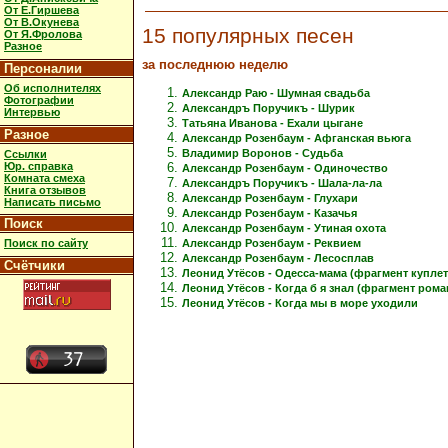
От Е.Гиршева
От В.Окунева
15 популярных песен
От Я.Фролова
Разное
за последнюю неделю
Персоналии
Об исполнителях
Александр Раю - Шумная свадьба
Фотографии
Александръ Поручикъ - Шурик
Интервью
Татьяна Иванова - Ехали цыгане
Разное
Александр Розенбаум - Афганская вьюга
Владимир Воронов - Судьба
Ссылки
Юр. справка
Александр Розенбаум - Одиночество
Комната смеха
Александръ Поручикъ - Шала-ла-ла
Книга отзывов
Александр Розенбаум - Глухари
Написать письмо
Александр Розенбаум - Казачья
Поиск
Александр Розенбаум - Утиная охота
Александр Розенбаум - Реквием
Поиск по сайту
Александр Розенбаум - Лесосплав
Счётчики
Леонид Утёсов - Одесса-мама (фрагмент куплет
Леонид Утёсов - Когда б я знал (фрагмент рома
Леонид Утёсов - Когда мы в море уходили