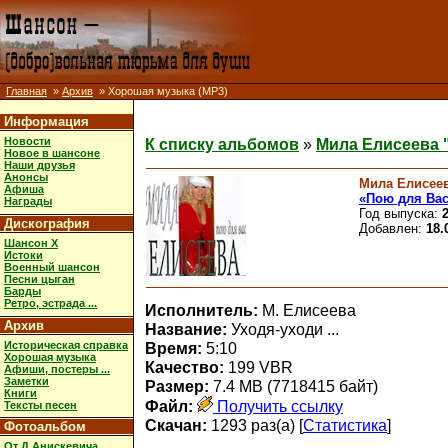
Главная
»
Архив
» Хорошая музыка (MP3)
Информация
Новости
К списку альбомов
»
Мила Елисеева 
Новое в шансоне
Наши друзья
Анонсы
Мила Елисее
Афиша
«Пою для Ва
Награды
Год выпуска:
Дискография
Добавлен:
18.
Шансон X
Истоки
Военный шансон
Песни цыган
Барды
Ретро, эстрада ...
Исполнитель:
М. Елисеева
Архив
Название:
Уходя-уходи ...
Историческая справка
Время:
5:10
Хорошая музыка
Качество:
199 VBR
Афиши, постеры ...
Заметки
Размер:
7.4 MB (7718415 байт)
Книги
Файл:
Получить ссылку
Тексты песен
Скачан:
1293 раз(а) [
Статистика
]
Фотоальбом
От Д.Анискевича