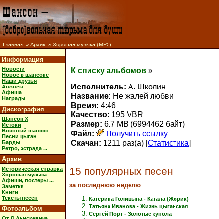
Главная
»
Архив
» Хорошая музыка (MP3)
Информация
Новости
К списку альбомов
»
Новое в шансоне
Наши друзья
Исполнитель:
А. Школин
Анонсы
Афиша
Название:
Не жалей любви
Награды
Время:
4:46
Дискография
Качество:
195 VBR
Шансон X
Размер:
6.7 MB (6994462 байт)
Истоки
Военный шансон
Файл:
Получить ссылку
Песни цыган
Скачан:
1211 раз(а) [
Статистика
]
Барды
Ретро, эстрада ...
Архив
15 популярных песен
Историческая справка
Хорошая музыка
Афиши, постеры ...
за последнюю неделю
Заметки
Книги
Тексты песен
Катерина Голицына - Катала (Жорик)
Татьяна Иванова - Жизнь цыганская
Фотоальбом
Сергей Порт - Золотые купола
От Д.Анискевича