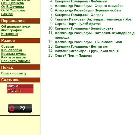
Катерина Голицына - Любимый
От Е.Гиршева
Александр Розенбаум - Старые скамейки
От В.Окунева
Александр Розенбаум - Перевал любви
От Я.Фролова
Разное
Катерина Голицына - Оперок
Татьяна Иванова - Эй, ямщик, гоника-ка к Яру
Персоналии
Сергей Порт - Гуляй братва
Об исполнителях
Катерина Голицына - Белая сирень
Фотографии
Александр Розенбаум - Вот опять захандрила 
Интервью
природа
Разное
Александр Розенбаум - Ты, любовь моя
Ссылки
Катерина Голицына - Десять лет
Юр. справка
Вахтанг Кикабидзе - Грузинская песня
Комната смеха
Сергей Порт - Пацаны
Книга отзывов
Написать письмо
Поиск
Поиск по сайту
Счётчики