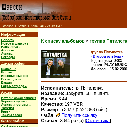
Главная
»
Архив
» Хорошая музыка (MP3)
Информация
Новости
К списку альбомов
»
группа Пятилет
Новое в шансоне
Наши друзья
Анонсы
группа Пятилетка
Афиша
«Второй альбом»
Награды
Год выпуска:
2005
Дискография
Фирма:
PLAY MUSIC
Добавлен:
15.02.200
Шансон X
Истоки
Военный шансон
Песни цыган
Барды
Ретро, эстрада ...
Исполнитель:
гр. Пятилетка
Архив
Название:
Закурить бы, выпить
Историческая справка
Время:
3:44
Хорошая музыка
Качество:
197 VBR
Афиши, постеры ...
Заметки
Размер:
5.3 MB (5521398 байт)
Книги
Файл:
Получить ссылку
Тексты песен
Скачан:
2344 раз(а) [
Статистика
]
Фотоальбом
От Д.Анискевича