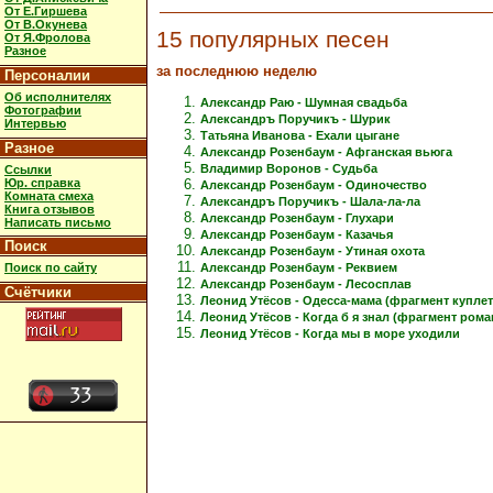
От Е.Гиршева
От В.Окунева
15 популярных песен
От Я.Фролова
Разное
за последнюю неделю
Персоналии
Об исполнителях
Александр Раю - Шумная свадьба
Фотографии
Александръ Поручикъ - Шурик
Интервью
Татьяна Иванова - Ехали цыгане
Разное
Александр Розенбаум - Афганская вьюга
Владимир Воронов - Судьба
Ссылки
Юр. справка
Александр Розенбаум - Одиночество
Комната смеха
Александръ Поручикъ - Шала-ла-ла
Книга отзывов
Александр Розенбаум - Глухари
Написать письмо
Александр Розенбаум - Казачья
Поиск
Александр Розенбаум - Утиная охота
Александр Розенбаум - Реквием
Поиск по сайту
Александр Розенбаум - Лесосплав
Счётчики
Леонид Утёсов - Одесса-мама (фрагмент куплет
Леонид Утёсов - Когда б я знал (фрагмент рома
Леонид Утёсов - Когда мы в море уходили