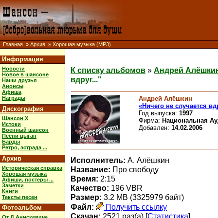
Главная
»
Архив
» Хорошая музыка (MP3)
Информация
Новости
К списку альбомов
»
Андрей Алёшкин
Новое в шансоне
вдруг..."
Наши друзья
Анонсы
Афиша
Андрей Алёшкин
Награды
«Ничего не случается вдр
Дискография
Год выпуска:
1997
Шансон X
Фирма:
Национальная Ау
Истоки
Добавлен:
14.02.2006
Военный шансон
Песни цыган
Барды
Ретро, эстрада ...
Архив
Исполнитель:
А. Алёшкин
Историческая справка
Название:
Про свободу
Хорошая музыка
Время:
2:15
Афиши, постеры ...
Заметки
Качество:
196 VBR
Книги
Размер:
3.2 MB (3325979 байт)
Тексты песен
Файл:
Получить ссылку
Фотоальбом
Скачан:
2521 раз(а) [
Статистика
]
От Д.Анискевича