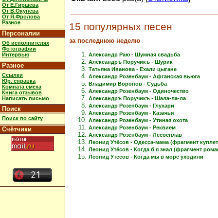
От Е.Гиршева
От В.Окунева
От Я.Фролова
Разное
15 популярных песен
Персоналии
за последнюю неделю
Об исполнителях
Фотографии
Интервью
Александр Раю - Шумная свадьба
Александръ Поручикъ - Шурик
Разное
Татьяна Иванова - Ехали цыгане
Ссылки
Александр Розенбаум - Афганская вьюга
Юр. справка
Владимир Воронов - Судьба
Комната смеха
Александр Розенбаум - Одиночество
Книга отзывов
Написать письмо
Александръ Поручикъ - Шала-ла-ла
Александр Розенбаум - Глухари
Поиск
Александр Розенбаум - Казачья
Поиск по сайту
Александр Розенбаум - Утиная охота
Александр Розенбаум - Реквием
Счётчики
Александр Розенбаум - Лесосплав
Леонид Утёсов - Одесса-мама (фрагмент куплет
Леонид Утёсов - Когда б я знал (фрагмент рома
Леонид Утёсов - Когда мы в море уходили