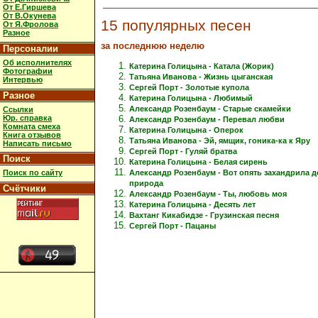
От Е.Гиршева
От В.Окунева
15 популярных песен
От Я.Фролова
Разное
за последнюю неделю
Персоналии
Об исполнителях
Катерина Голицына - Катала (Жорик)
Фотографии
Татьяна Иванова - Жизнь цыганская
Интервью
Сергей Порт - Золотые купола
Разное
Катерина Голицына - Любимый
Александр Розенбаум - Старые скамейки
Ссылки
Юр. справка
Александр Розенбаум - Перевал любви
Комната смеха
Катерина Голицына - Оперок
Книга отзывов
Татьяна Иванова - Эй, ямщик, гоника-ка к Яру
Написать письмо
Сергей Порт - Гуляй братва
Поиск
Катерина Голицына - Белая сирень
Александр Розенбаум - Вот опять захандрила 
Поиск по сайту
природа
Счётчики
Александр Розенбаум - Ты, любовь моя
Катерина Голицына - Десять лет
Вахтанг Кикабидзе - Грузинская песня
Сергей Порт - Пацаны