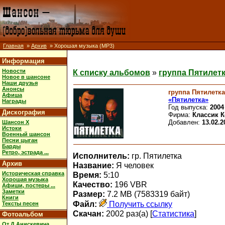
Главная
»
Архив
» Хорошая музыка (MP3)
Информация
Новости
К списку альбомов
»
группа Пятилетк
Новое в шансоне
Наши друзья
Анонсы
группа Пятилетка
Афиша
«Пятилетка»
Награды
Год выпуска:
2004
Дискография
Фирма:
Классик 
Добавлен:
13.02.2
Шансон X
Истоки
Военный шансон
Песни цыган
Барды
Ретро, эстрада ...
Исполнитель:
гр. Пятилетка
Архив
Название:
Я человек
Историческая справка
Время:
5:10
Хорошая музыка
Качество:
196 VBR
Афиши, постеры ...
Заметки
Размер:
7.2 MB (7583319 байт)
Книги
Файл:
Получить ссылку
Тексты песен
Скачан:
2002 раз(а) [
Статистика
]
Фотоальбом
От Д.Анискевича