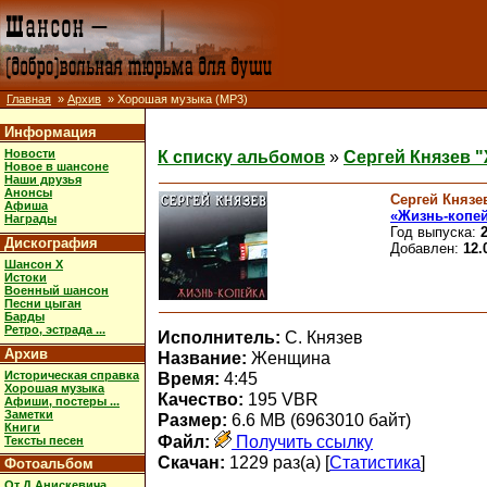
Главная
»
Архив
» Хорошая музыка (MP3)
Информация
Новости
К списку альбомов
»
Сергей Князев 
Новое в шансоне
Наши друзья
Анонсы
Сергей Князе
Афиша
«Жизнь-копе
Награды
Год выпуска:
Дискография
Добавлен:
12.
Шансон X
Истоки
Военный шансон
Песни цыган
Барды
Ретро, эстрада ...
Исполнитель:
С. Князев
Архив
Название:
Женщина
Историческая справка
Время:
4:45
Хорошая музыка
Качество:
195 VBR
Афиши, постеры ...
Заметки
Размер:
6.6 MB (6963010 байт)
Книги
Файл:
Получить ссылку
Тексты песен
Скачан:
1229 раз(а) [
Статистика
]
Фотоальбом
От Д.Анискевича