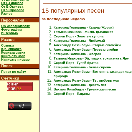
От Е.Гиршева
От В.Окунева
15 популярных песен
От Я.Фролова
Разное
за последнюю неделю
Персоналии
Об исполнителях
Катерина Голицына - Катала (Жорик)
Фотографии
Татьяна Иванова - Жизнь цыганская
Интервью
Сергей Порт - Золотые купола
Разное
Катерина Голицына - Любимый
Александр Розенбаум - Старые скамейки
Ссылки
Юр. справка
Александр Розенбаум - Перевал любви
Комната смеха
Катерина Голицына - Оперок
Книга отзывов
Татьяна Иванова - Эй, ямщик, гоника-ка к Яру
Написать письмо
Сергей Порт - Гуляй братва
Поиск
Катерина Голицына - Белая сирень
Александр Розенбаум - Вот опять захандрила 
Поиск по сайту
природа
Счётчики
Александр Розенбаум - Ты, любовь моя
Катерина Голицына - Десять лет
Вахтанг Кикабидзе - Грузинская песня
Сергей Порт - Пацаны