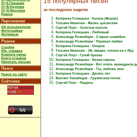
15 популярных песен
От Е.Гиршева
От В.Окунева
за последнюю неделю
От Я.Фролова
Разное
Катерина Голицына - Катала (Жорик)
Персоналии
Татьяна Иванова - Жизнь цыганская
Об исполнителях
Сергей Порт - Золотые купола
Фотографии
Катерина Голицына - Любимый
Интервью
Александр Розенбаум - Старые скамейки
Разное
Александр Розенбаум - Перевал любви
Катерина Голицына - Оперок
Ссылки
Татьяна Иванова - Эй, ямщик, гоника-ка к Яру
Юр. справка
Комната смеха
Сергей Порт - Гуляй братва
Книга отзывов
Катерина Голицына - Белая сирень
Написать письмо
Александр Розенбаум - Вот опять захандрила 
Поиск
Александр Розенбаум - Ты, любовь моя
Катерина Голицына - Десять лет
Поиск по сайту
Вахтанг Кикабидзе - Грузинская песня
Счётчики
Сергей Порт - Пацаны