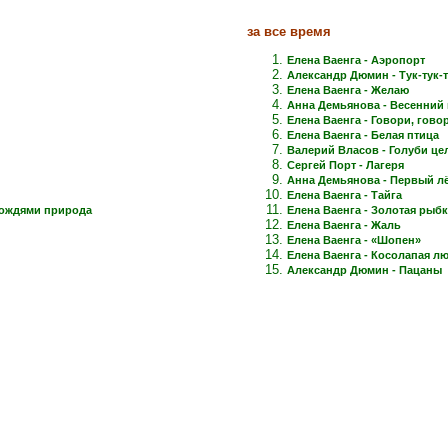
за все время
Елена Ваенга - Аэропорт
Александр Дюмин - Тук-тук-
Елена Ваенга - Желаю
Анна Демьянова - Весенний 
Елена Ваенга - Говори, говори
Елена Ваенга - Белая птица
Валерий Власов - Голуби це
Сергей Порт - Лагеря
Анна Демьянова - Первый лёд
Елена Ваенга - Тайга
дождями природа
Елена Ваенга - Золотая рыб
Елена Ваенга - Жаль
Елена Ваенга - «Шопен»
Елена Ваенга - Косолапая л
Александр Дюмин - Пацаны