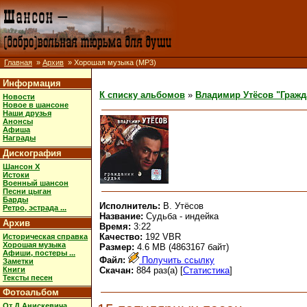
Главная
»
Архив
» Хорошая музыка (MP3)
Информация
К списку альбомов
»
Владимир Утёсов "Гражд
Новости
Новое в шансоне
Наши друзья
Анонсы
Афиша
Награды
Дискография
Шансон X
Истоки
Военный шансон
Песни цыган
Барды
Исполнитель:
В. Утёсов
Ретро, эстрада ...
Название:
Судьба - индейка
Архив
Время:
3:22
Качество:
192 VBR
Историческая справка
Хорошая музыка
Размер:
4.6 MB (4863167 байт)
Афиши, постеры ...
Файл:
Получить ссылку
Заметки
Книги
Скачан:
884 раз(а) [
Статистика
]
Тексты песен
Фотоальбом
От Д.Анискевича