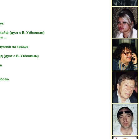
тук
кайф (дуэт с В. Утёсовым)
 ...
луются на крыше
 (дуэт с В. Утёсовым)
ка
юбовь