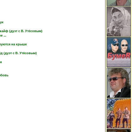
тук
кайф (дуэт с В. Утёсовым)
 ...
луются на крыше
 (дуэт с В. Утёсовым)
ка
юбовь