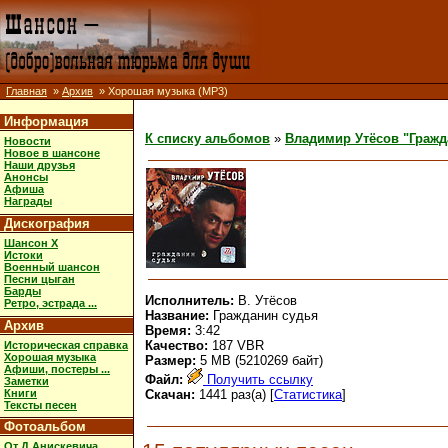
Главная
»
Архив
» Хорошая музыка (MP3)
Информация
К списку альбомов
»
Владимир Утёсов "Гражд
Новости
Новое в шансоне
Наши друзья
Анонсы
Афиша
Награды
Дискография
Шансон X
Истоки
Военный шансон
Песни цыган
Барды
Исполнитель:
В. Утёсов
Ретро, эстрада ...
Название:
Гражданин судья
Архив
Время:
3:42
Качество:
187 VBR
Историческая справка
Хорошая музыка
Размер:
5 MB (5210269 байт)
Афиши, постеры ...
Файл:
Получить ссылку
Заметки
Книги
Скачан:
1441 раз(а) [
Статистика
]
Тексты песен
Фотоальбом
От Д.Анискевича