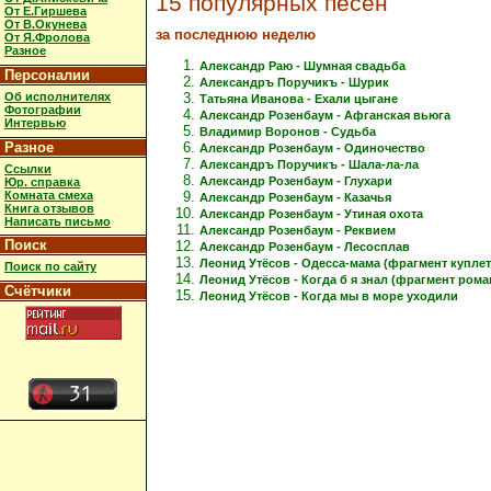
15 популярных песен
От Е.Гиршева
От В.Окунева
за последнюю неделю
От Я.Фролова
Разное
Александр Раю - Шумная свадьба
Персоналии
Александръ Поручикъ - Шурик
Об исполнителях
Татьяна Иванова - Ехали цыгане
Фотографии
Александр Розенбаум - Афганская вьюга
Интервью
Владимир Воронов - Судьба
Разное
Александр Розенбаум - Одиночество
Александръ Поручикъ - Шала-ла-ла
Ссылки
Александр Розенбаум - Глухари
Юр. справка
Комната смеха
Александр Розенбаум - Казачья
Книга отзывов
Александр Розенбаум - Утиная охота
Написать письмо
Александр Розенбаум - Реквием
Поиск
Александр Розенбаум - Лесосплав
Леонид Утёсов - Одесса-мама (фрагмент куплет
Поиск по сайту
Леонид Утёсов - Когда б я знал (фрагмент рома
Счётчики
Леонид Утёсов - Когда мы в море уходили