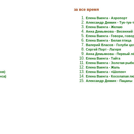
за все время
Елена Ваенга - Аэропорт
Александр Дюмин - Тук-тук-
Елена Ваенга - Желаю
Анна Демьянова - Весенний 
Елена Ваенга - Говори, говори
Елена Ваенга - Белая птица
Валерий Власов - Голуби це
Сергей Порт - Лагеря
Анна Демьянова - Первый лёд
Елена Ваенга - Тайга
Елена Ваенга - Золотая рыб
Елена Ваенга - Жаль
ов)
Елена Ваенга - «Шопен»
нса)
Елена Ваенга - Косолапая л
Александр Дюмин - Пацаны