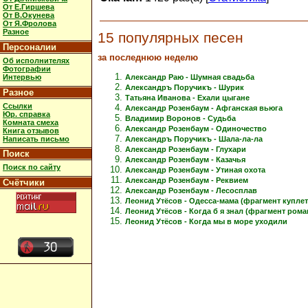
От Е.Гиршева
От В.Окунева
От Я.Фролова
Разное
15 популярных песен
Персоналии
за последнюю неделю
Об исполнителях
Фотографии
Интервью
Александр Раю - Шумная свадьба
Александръ Поручикъ - Шурик
Разное
Татьяна Иванова - Ехали цыгане
Ссылки
Александр Розенбаум - Афганская вьюга
Юр. справка
Владимир Воронов - Судьба
Комната смеха
Александр Розенбаум - Одиночество
Книга отзывов
Написать письмо
Александръ Поручикъ - Шала-ла-ла
Александр Розенбаум - Глухари
Поиск
Александр Розенбаум - Казачья
Поиск по сайту
Александр Розенбаум - Утиная охота
Александр Розенбаум - Реквием
Счётчики
Александр Розенбаум - Лесосплав
Леонид Утёсов - Одесса-мама (фрагмент куплет
Леонид Утёсов - Когда б я знал (фрагмент рома
Леонид Утёсов - Когда мы в море уходили