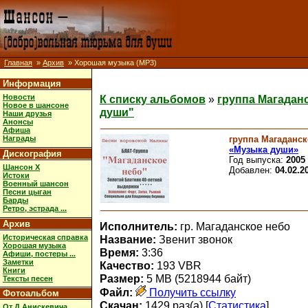
Главная
»
Архив
» Хорошая музыка (MP3)
Информация
Новости
К списку альбомов
»
группа Магадан
Новое в шансоне
души"
Наши друзья
Анонсы
Афиша
группа Магаданск
Награды
«Музыка души»
Дискография
Год выпуска:
2005
Шансон X
Добавлен:
04.02.2
Истоки
Военный шансон
Песни цыган
Барды
Ретро, эстрада ...
Архив
Исполнитель:
гр. Магаданское небо
Историческая справка
Название:
Звенит звонок
Хорошая музыка
Время:
3:36
Афиши, постеры ...
Заметки
Качество:
193 VBR
Книги
Размер:
5 MB (5218944 байт)
Тексты песен
Файл:
Получить ссылку
Фотоальбом
Скачан:
1429 раз(а) [
Статистика
]
От Д.Анискевича