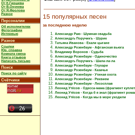
От Е.Гиршева
От В.Окунева
От Я.Фролова
Разное
15 популярных песен
Персоналии
за последнюю неделю
Об исполнителях
Фотографии
Интервью
Александр Раю - Шумная свадьба
Александръ Поручикъ - Шурик
Разное
Татьяна Иванова - Ехали цыгане
Ссылки
Александр Розенбаум - Афганская вьюга
Юр. справка
Владимир Воронов - Судьба
Комната смеха
Александр Розенбаум - Одиночество
Книга отзывов
Написать письмо
Александръ Поручикъ - Шала-ла-ла
Александр Розенбаум - Глухари
Поиск
Александр Розенбаум - Казачья
Поиск по сайту
Александр Розенбаум - Утиная охота
Александр Розенбаум - Реквием
Счётчики
Александр Розенбаум - Лесосплав
Леонид Утёсов - Одесса-мама (фрагмент куплет
Леонид Утёсов - Когда б я знал (фрагмент рома
Леонид Утёсов - Когда мы в море уходили