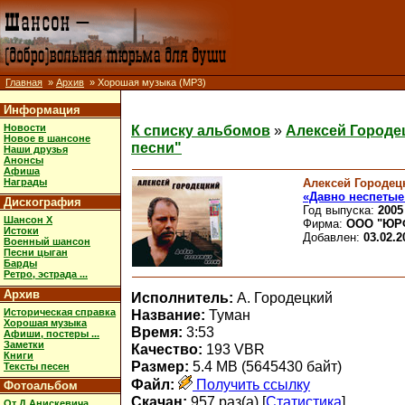
Главная
»
Архив
» Хорошая музыка (MP3)
Информация
Новости
К списку альбомов
»
Алексей Городе
Новое в шансоне
песни"
Наши друзья
Анонсы
Афиша
Алексей Городец
Награды
«Давно неспетые
Дискография
Год выпуска:
2005
Шансон X
Фирма:
ООО "ЮР
Истоки
Добавлен:
03.02.2
Военный шансон
Песни цыган
Барды
Ретро, эстрада ...
Архив
Исполнитель:
А. Городецкий
Историческая справка
Название:
Туман
Хорошая музыка
Время:
3:53
Афиши, постеры ...
Заметки
Качество:
193 VBR
Книги
Размер:
5.4 MB (5645430 байт)
Тексты песен
Файл:
Получить ссылку
Фотоальбом
Скачан:
957 раз(а) [
Статистика
]
От Д.Анискевича