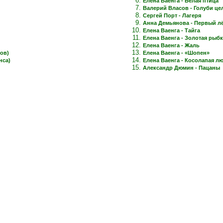
Елена Ваенга - Белая птица
Валерий Власов - Голуби це
Сергей Порт - Лагеря
Анна Демьянова - Первый лёд
Елена Ваенга - Тайга
Елена Ваенга - Золотая рыб
Елена Ваенга - Жаль
ов)
Елена Ваенга - «Шопен»
нса)
Елена Ваенга - Косолапая л
Александр Дюмин - Пацаны