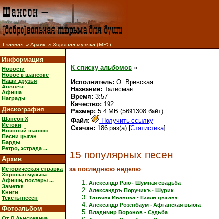
Главная
»
Архив
» Хорошая музыка (MP3)
Информация
К списку альбомов
»
Новости
Новое в шансоне
Наши друзья
Исполнитель:
О. Вревская
Анонсы
Название:
Талисман
Афиша
Время:
3:57
Награды
Качество:
192
Дискография
Размер:
5.4 MB (5691308 байт)
Шансон X
Файл:
Получить ссылку
Истоки
Скачан:
186 раз(а) [
Статистика
]
Военный шансон
Песни цыган
Барды
Ретро, эстрада ...
15 популярных песен
Архив
за последнюю неделю
Историческая справка
Хорошая музыка
Афиши, постеры ...
Александр Раю - Шумная свадьба
Заметки
Александръ Поручикъ - Шурик
Книги
Татьяна Иванова - Ехали цыгане
Тексты песен
Александр Розенбаум - Афганская вьюга
Фотоальбом
Владимир Воронов - Судьба
От Д.Анискевича