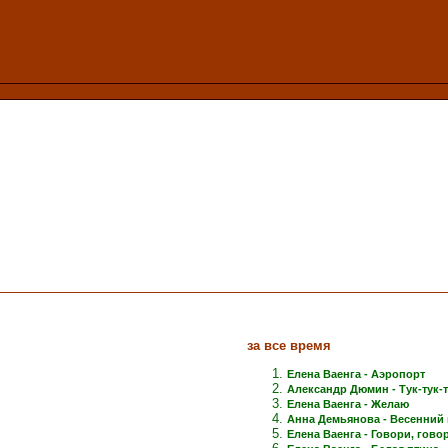
за все время
Елена Ваенга - Аэропорт
Александр Дюмин - Тук-тук-
Елена Ваенга - Желаю
Анна Демьянова - Весенний 
Елена Ваенга - Говори, говори