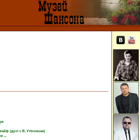
тук
кайф (дуэт с В. Утёсовым)
 ...