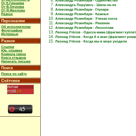
Александр Розенбаум - Одиночество
От Е.Гиршева
Александръ Поручикъ - Шала-ла-ла
От В.Окунева
Александр Розенбаум - Глухари
От Я.Фролова
Александр Розенбаум - Казачья
Разное
Александр Розенбаум - Утиная охота
Персоналии
Александр Розенбаум - Реквием
Об исполнителях
Александр Розенбаум - Лесосплав
Фотографии
Леонид Утёсов - Одесса-мама (фрагмент куплет
Интервью
Леонид Утёсов - Когда б я знал (фрагмент рома
Разное
Леонид Утёсов - Когда мы в море уходили
Ссылки
Юр. справка
Комната смеха
Книга отзывов
Написать письмо
Поиск
Поиск по сайту
Счётчики