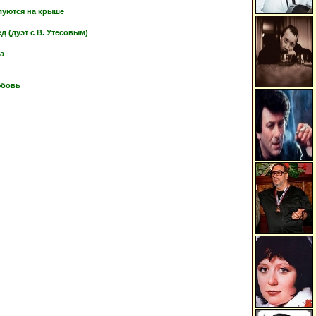
луются на крыше
 (дуэт с В. Утёсовым)
ка
юбовь