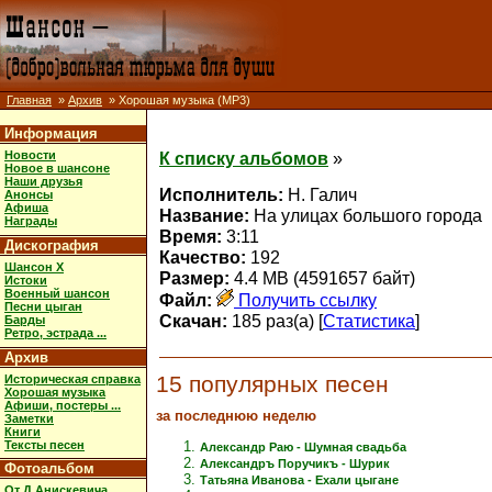
Главная
»
Архив
» Хорошая музыка (MP3)
Информация
Новости
К списку альбомов
»
Новое в шансоне
Наши друзья
Исполнитель:
Н. Галич
Анонсы
Афиша
Название:
На улицах большого города
Награды
Время:
3:11
Дискография
Качество:
192
Шансон X
Размер:
4.4 MB (4591657 байт)
Истоки
Военный шансон
Файл:
Получить ссылку
Песни цыган
Скачан:
185 раз(а) [
Статистика
]
Барды
Ретро, эстрада ...
Архив
15 популярных песен
Историческая справка
Хорошая музыка
Афиши, постеры ...
за последнюю неделю
Заметки
Книги
Тексты песен
Александр Раю - Шумная свадьба
Александръ Поручикъ - Шурик
Фотоальбом
Татьяна Иванова - Ехали цыгане
От Д.Анискевича