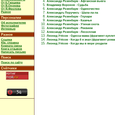
Александр Розенбаум - Афганская вьюга
От Е.Гиршева
Владимир Воронов - Судьба
От В.Окунева
Александр Розенбаум - Одиночество
От Я.Фролова
Разное
Александръ Поручикъ - Шала-ла-ла
Александр Розенбаум - Глухари
Персоналии
Александр Розенбаум - Казачья
Об исполнителях
Александр Розенбаум - Утиная охота
Фотографии
Александр Розенбаум - Реквием
Интервью
Александр Розенбаум - Лесосплав
Разное
Леонид Утёсов - Одесса-мама (фрагмент куплет
Ссылки
Леонид Утёсов - Когда б я знал (фрагмент рома
Юр. справка
Леонид Утёсов - Когда мы в море уходили
Комната смеха
Книга отзывов
Написать письмо
Поиск
Поиск по сайту
Счётчики