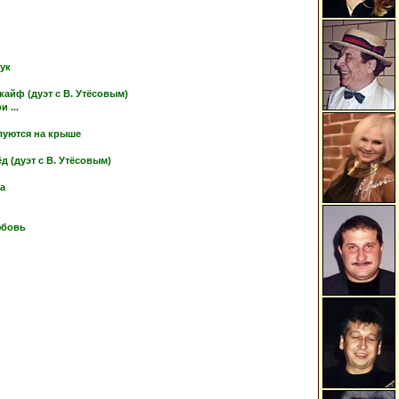
тук
кайф (дуэт с В. Утёсовым)
 ...
луются на крыше
 (дуэт с В. Утёсовым)
ка
юбовь