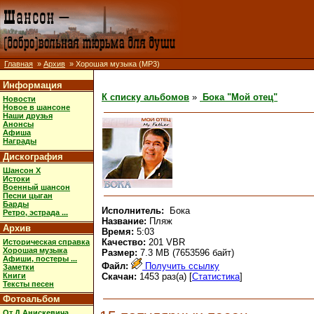
Главная
»
Архив
» Хорошая музыка (MP3)
Информация
К списку альбомов
»
Бока "Мой отец"
Новости
Новое в шансоне
Наши друзья
Анонсы
Афиша
Награды
Дискография
Шансон X
Истоки
Военный шансон
Песни цыган
Барды
Исполнитель:
Бока
Ретро, эстрада ...
Название:
Пляж
Архив
Время:
5:03
Качество:
201 VBR
Историческая справка
Хорошая музыка
Размер:
7.3 MB (7653596 байт)
Афиши, постеры ...
Файл:
Получить ссылку
Заметки
Книги
Скачан:
1453 раз(а) [
Статистика
]
Тексты песен
Фотоальбом
От Д.Анискевича