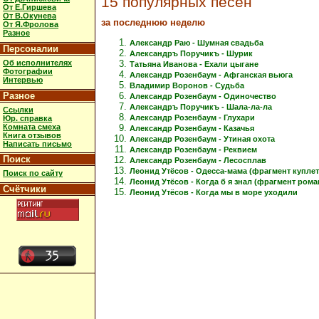
15 популярных песен
От Е.Гиршева
От В.Окунева
за последнюю неделю
От Я.Фролова
Разное
Александр Раю - Шумная свадьба
Персоналии
Александръ Поручикъ - Шурик
Об исполнителях
Татьяна Иванова - Ехали цыгане
Фотографии
Александр Розенбаум - Афганская вьюга
Интервью
Владимир Воронов - Судьба
Разное
Александр Розенбаум - Одиночество
Александръ Поручикъ - Шала-ла-ла
Ссылки
Александр Розенбаум - Глухари
Юр. справка
Комната смеха
Александр Розенбаум - Казачья
Книга отзывов
Александр Розенбаум - Утиная охота
Написать письмо
Александр Розенбаум - Реквием
Поиск
Александр Розенбаум - Лесосплав
Леонид Утёсов - Одесса-мама (фрагмент куплет
Поиск по сайту
Леонид Утёсов - Когда б я знал (фрагмент рома
Счётчики
Леонид Утёсов - Когда мы в море уходили