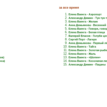
за все время
Елена Ваенга - Аэропорт
Александр Дюмин - Тук-тук-
Елена Ваенга - Желаю
Анна Демьянова - Весенний 
Елена Ваенга - Говори, говори
Елена Ваенга - Белая птица
Валерий Власов - Голуби це
Сергей Порт - Лагеря
Анна Демьянова - Первый лёд
Елена Ваенга - Тайга
Елена Ваенга - Золотая рыб
Елена Ваенга - Жаль
ов)
Елена Ваенга - «Шопен»
нса)
Елена Ваенга - Косолапая л
Александр Дюмин - Пацаны