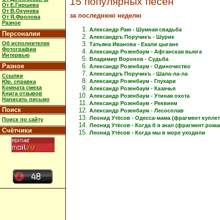
15 популярных песен
От Е.Гиршева
От В.Окунева
за последнюю неделю
От Я.Фролова
Разное
Александр Раю - Шумная свадьба
Персоналии
Александръ Поручикъ - Шурик
Об исполнителях
Татьяна Иванова - Ехали цыгане
Фотографии
Александр Розенбаум - Афганская вьюга
Интервью
Владимир Воронов - Судьба
Разное
Александр Розенбаум - Одиночество
Александръ Поручикъ - Шала-ла-ла
Ссылки
Александр Розенбаум - Глухари
Юр. справка
Комната смеха
Александр Розенбаум - Казачья
Книга отзывов
Александр Розенбаум - Утиная охота
Написать письмо
Александр Розенбаум - Реквием
Поиск
Александр Розенбаум - Лесосплав
Леонид Утёсов - Одесса-мама (фрагмент куплет
Поиск по сайту
Леонид Утёсов - Когда б я знал (фрагмент рома
Счётчики
Леонид Утёсов - Когда мы в море уходили