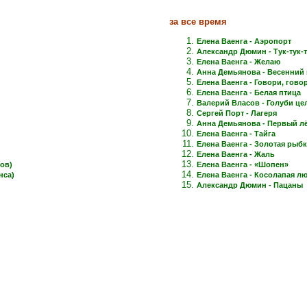
за все время
Елена Ваенга - Аэропорт
Александр Дюмин - Тук-тук-
Елена Ваенга - Желаю
Анна Демьянова - Весенний 
Елена Ваенга - Говори, говори
Елена Ваенга - Белая птица
Валерий Власов - Голуби це
Сергей Порт - Лагеря
Анна Демьянова - Первый лёд
Елена Ваенга - Тайга
Елена Ваенга - Золотая рыб
Елена Ваенга - Жаль
ов)
Елена Ваенга - «Шопен»
нса)
Елена Ваенга - Косолапая л
Александр Дюмин - Пацаны