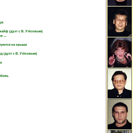
тук
кайф (дуэт с В. Утёсовым)
 ...
луются на крыше
 (дуэт с В. Утёсовым)
ка
юбовь