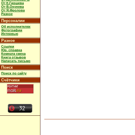
От Е.Гиршева
От В.Окунева
От Я.Фролова
Разное
Персоналии
Об исполнителях
Фотографии
Интервью
Разное
Ссылки
Юр. справка
Комната смеха
Книга отзывов
Написать письмо
Поиск
Поиск по сайту
Счётчики