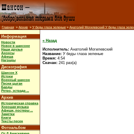
Главная
»
Архив
»
У беды глаза зеленые
»
Анатолий Могилевский У беды глаза зеле
Информация
« Назад
Новости
Новое в шансоне
Исполнитель:
Анатолий Могилевский
Наши друзья
Анонсы
Название:
У беды глаза зеленые
Афиша
Время:
4:54
Награды
Скачан:
241 раз(а)
Дискография
Шансон X
Истоки
Военный шансон
Песни цыган
Барды
Ретро, эстрада ...
Архив
Историческая справка
Хорошая музыка
Афиши, постеры ...
Заметки
Книги
Тексты песен
Фотоальбом
От Д.Анискевича