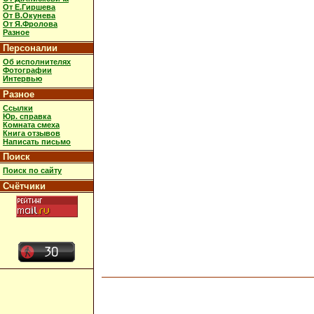
От Е.Гиршева
От В.Окунева
От Я.Фролова
Разное
Персоналии
Об исполнителях
Фотографии
Интервью
Разное
Ссылки
Юр. справка
Комната смеха
Книга отзывов
Написать письмо
Поиск
Поиск по сайту
Счётчики