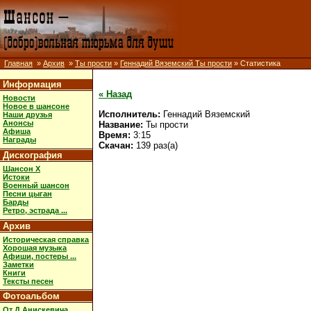
Главная
»
Архив
»
Ты прости
»
Геннадий Вяземский Ты прости
» Статистика
Информация
« Назад
Новости
Новое в шансоне
Исполнитель:
Геннадий Вяземский
Наши друзья
Анонсы
Название:
Ты прости
Афиша
Время:
3:15
Награды
Скачан:
139 раз(а)
Дискография
Шансон X
Истоки
Военный шансон
Песни цыган
Барды
Ретро, эстрада ...
Архив
Историческая справка
Хорошая музыка
Афиши, постеры ...
Заметки
Книги
Тексты песен
Фотоальбом
От Д.Анискевича