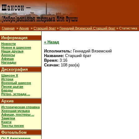
Главная
»
Архив
»
Старший брат
»
Геннадий Вяземский Старший брат
» Статистика
Информация
« Назад
Новости
Новое в шансоне
Исполнитель:
Геннадий Вяземский
Наши друзья
Анонсы
Название:
Старший брат
Афиша
Время:
3:16
Награды
Скачан:
108 раз(а)
Дискография
Шансон X
Истоки
Военный шансон
Песни цыган
Барды
Ретро, эстрада ...
Архив
Историческая справка
Хорошая музыка
Афиши, постеры ...
Заметки
Книги
Тексты песен
Фотоальбом
От Д.Анискевича