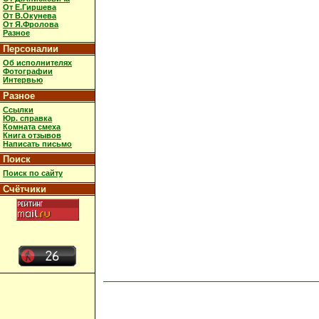
От Е.Гиршева
От В.Окунева
От Я.Фролова
Разное
Персоналии
Об исполнителях
Фотографии
Интервью
Разное
Ссылки
Юр. справка
Комната смеха
Книга отзывов
Написать письмо
Поиск
Поиск по сайту
Счётчики