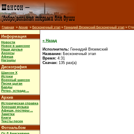
Главная
»
Архив
»
Бесконечный этап
»
Геннадий Вяземский Бесконечный этап
» Ста
Информация
« Назад
Новости
Новое в шансоне
Исполнитель:
Геннадий Вяземский
Наши друзья
Анонсы
Название:
Бесконечный этап
Афиша
Время:
4:31
Награды
Скачан:
135 раз(а)
Дискография
Шансон X
Истоки
Военный шансон
Песни цыган
Барды
Ретро, эстрада ...
Архив
Историческая справка
Хорошая музыка
Афиши, постеры ...
Заметки
Книги
Тексты песен
Фотоальбом
От Д.Анискевича