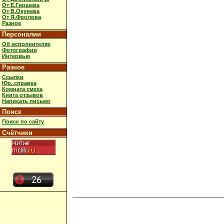
От Е.Гиршева
От В.Окунева
От Я.Фролова
Разное
Персоналии
Об исполнителях
Фотографии
Интервью
Разное
Ссылки
Юр. справка
Комната смеха
Книга отзывов
Написать письмо
Поиск
Поиск по сайту
Счётчики