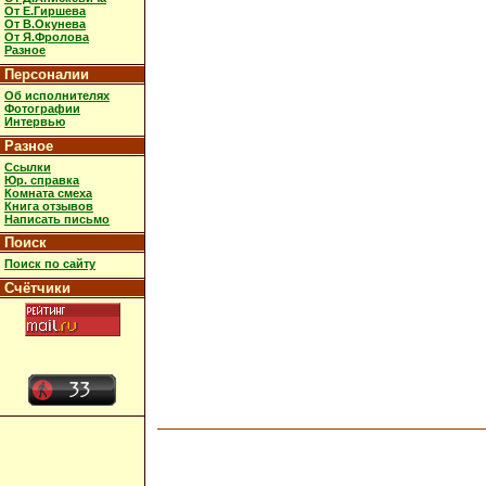
От Е.Гиршева
От В.Окунева
От Я.Фролова
Разное
Персоналии
Об исполнителях
Фотографии
Интервью
Разное
Ссылки
Юр. справка
Комната смеха
Книга отзывов
Написать письмо
Поиск
Поиск по сайту
Счётчики