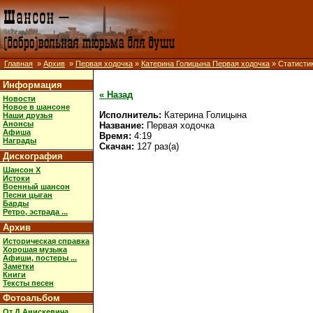
Главная
»
Архив
»
Первая ходочка
»
Катерина Голицына Первая ходочка
» Статисти
Информация
« Назад
Новости
Новое в шансоне
Исполнитель:
Катерина Голицына
Наши друзья
Анонсы
Название:
Первая ходочка
Афиша
Время:
4:19
Награды
Скачан:
127 раз(а)
Дискография
Шансон X
Истоки
Военный шансон
Песни цыган
Барды
Ретро, эстрада ...
Архив
Историческая справка
Хорошая музыка
Афиши, постеры ...
Заметки
Книги
Тексты песен
Фотоальбом
От Д.Анискевича