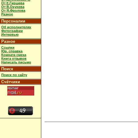
От Е.Гиршева
От В.Окунева
От Я.Фролова
Разное
Персоналии
Об исполнителях
Фотографии
Интервью
Разное
Ссылки
Юр. справка
Комната смеха
Книга отзывов
Написать письмо
Поиск
Поиск по сайту
Счётчики