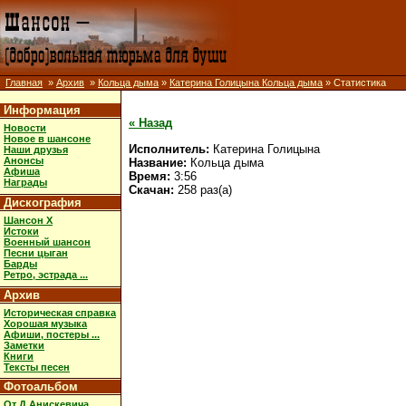
Главная
»
Архив
»
Кольца дыма
»
Катерина Голицына Кольца дыма
» Статистика
Информация
« Назад
Новости
Новое в шансоне
Исполнитель:
Катерина Голицына
Наши друзья
Анонсы
Название:
Кольца дыма
Афиша
Время:
3:56
Награды
Скачан:
258 раз(а)
Дискография
Шансон X
Истоки
Военный шансон
Песни цыган
Барды
Ретро, эстрада ...
Архив
Историческая справка
Хорошая музыка
Афиши, постеры ...
Заметки
Книги
Тексты песен
Фотоальбом
От Д.Анискевича