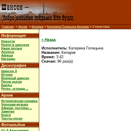
Главная
»
Архив
»
Кепарик
»
Катерина Голицына Кепарик
» Статистика
Информация
« Назад
Новости
Новое в шансоне
Исполнитель:
Катерина Голицына
Наши друзья
Анонсы
Название:
Кепарик
Афиша
Время:
3:42
Награды
Скачан:
96 раз(а)
Дискография
Шансон X
Истоки
Военный шансон
Песни цыган
Барды
Ретро, эстрада ...
Архив
Историческая справка
Хорошая музыка
Афиши, постеры ...
Заметки
Книги
Тексты песен
Фотоальбом
От Д.Анискевича