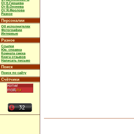
От Е.Гиршева
От В.Окунева
От Я.Фролова
Разное
Персоналии
Об исполнителях
Фотографии
Интервью
Разное
Ссылки
Юр. справка
Комната смеха
Книга отзывов
Написать письмо
Поиск
Поиск по сайту
Счётчики