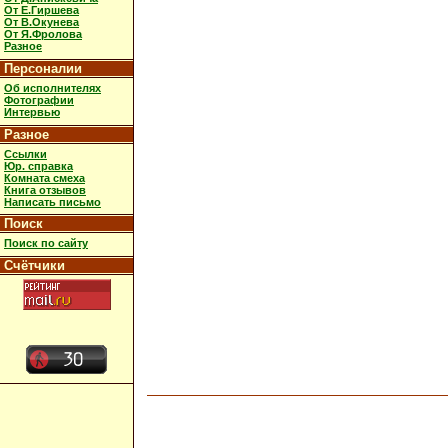
От Е.Гиршева
От В.Окунева
От Я.Фролова
Разное
Персоналии
Об исполнителях
Фотографии
Интервью
Разное
Ссылки
Юр. справка
Комната смеха
Книга отзывов
Написать письмо
Поиск
Поиск по сайту
Счётчики