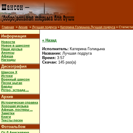
Главная
»
Архив
»
Лучшая подруга
»
Катерина Голицына Лучшая подруга
» Статисти
Информация
« Назад
Новости
Новое в шансоне
Исполнитель:
Катерина Голицына
Наши друзья
Анонсы
Название:
Лучшая подруга
Афиша
Время:
3:57
Награды
Скачан:
145 раз(а)
Дискография
Шансон X
Истоки
Военный шансон
Песни цыган
Барды
Ретро, эстрада ...
Архив
Историческая справка
Хорошая музыка
Афиши, постеры ...
Заметки
Книги
Тексты песен
Фотоальбом
От Д.Анискевича