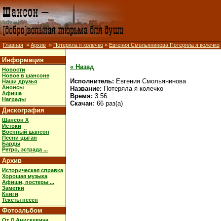
Главная
»
Архив
»
Потеряла я колечко
»
Евгения Смольянинова Потеряла я колечко
Информация
« Назад
Новости
Новое в шансоне
Исполнитель:
Евгения Смольянинова
Наши друзья
Анонсы
Название:
Потеряла я колечко
Афиша
Время:
3:56
Награды
Скачан:
66 раз(а)
Дискография
Шансон X
Истоки
Военный шансон
Песни цыган
Барды
Ретро, эстрада ...
Архив
Историческая справка
Хорошая музыка
Афиши, постеры ...
Заметки
Книги
Тексты песен
Фотоальбом
От Д.Анискевича