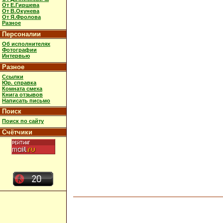
От Е.Гиршева
От В.Окунева
От Я.Фролова
Разное
Персоналии
Об исполнителях
Фотографии
Интервью
Разное
Ссылки
Юр. справка
Комната смеха
Книга отзывов
Написать письмо
Поиск
Поиск по сайту
Счётчики