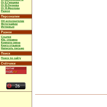
От Е.Гиршева
От В.Окунева
От Я.Фролова
Разное
Персоналии
Об исполнителях
Фотографии
Интервью
Разное
Ссылки
Юр. справка
Комната смеха
Книга отзывов
Написать письмо
Поиск
Поиск по сайту
Счётчики