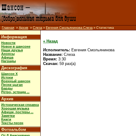
Главная
»
Архив
»
Слеза
»
Евгения Смольянинова Слеза
» Статистика
Информация
« Назад
Новости
Новое в шансоне
Исполнитель:
Евгения Смольянинова
Наши друзья
Анонсы
Название:
Слеза
Афиша
Время:
3:30
Награды
Скачан:
59 раз(а)
Дискография
Шансон X
Истоки
Военный шансон
Песни цыган
Барды
Ретро, эстрада ...
Архив
Историческая справка
Хорошая музыка
Афиши, постеры ...
Заметки
Книги
Тексты песен
Фотоальбом
От Д.Анискевича