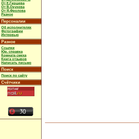
От Е.Гиршева
От В.Окунева
От Я.Фролова
Разное
Персоналии
Об исполнителях
Фотографии
Интервью
Разное
Ссылки
Юр. справка
Комната смеха
Книга отзывов
Написать письмо
Поиск
Поиск по сайту
Счётчики