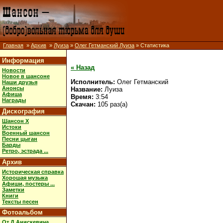
Главная
»
Архив
»
Луиза
»
Олег Гетманский Луиза
» Статистика
Информация
« Назад
Новости
Новое в шансоне
Исполнитель:
Олег Гетманский
Наши друзья
Анонсы
Название:
Луиза
Афиша
Время:
3:54
Награды
Скачан:
105 раз(а)
Дискография
Шансон X
Истоки
Военный шансон
Песни цыган
Барды
Ретро, эстрада ...
Архив
Историческая справка
Хорошая музыка
Афиши, постеры ...
Заметки
Книги
Тексты песен
Фотоальбом
От Д.Анискевича