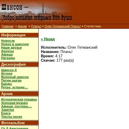
Главная
»
Архив
»
Плачь!
»
Олег Гетманский Плачь!
» Статистика
Информация
« Назад
Новости
Новое в шансоне
Исполнитель:
Олег Гетманский
Наши друзья
Анонсы
Название:
Плачь!
Афиша
Время:
4:17
Награды
Скачан:
177 раз(а)
Дискография
Шансон X
Истоки
Военный шансон
Песни цыган
Барды
Ретро, эстрада ...
Архив
Историческая справка
Хорошая музыка
Афиши, постеры ...
Заметки
Книги
Тексты песен
Фотоальбом
От Д.Анискевича