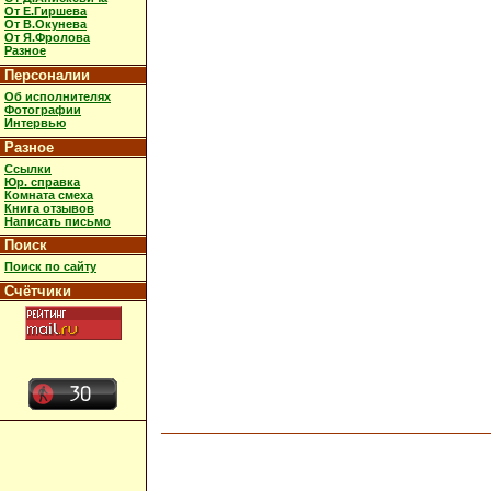
От Е.Гиршева
От В.Окунева
От Я.Фролова
Разное
Персоналии
Об исполнителях
Фотографии
Интервью
Разное
Ссылки
Юр. справка
Комната смеха
Книга отзывов
Написать письмо
Поиск
Поиск по сайту
Счётчики