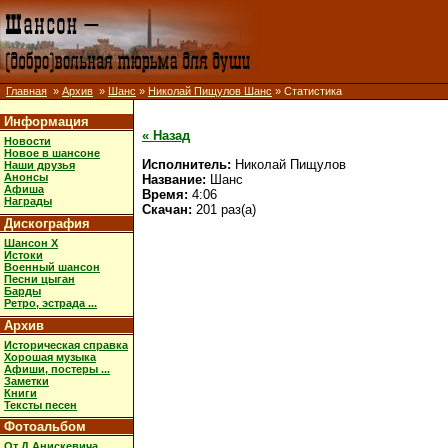
Главная
»
Архив
»
Шанс
»
Николай Пищулов Шанс
» Статистика
Информация
« Назад
Новости
Новое в шансоне
Исполнитель:
Николай Пищулов
Наши друзья
Анонсы
Название:
Шанс
Афиша
Время:
4:06
Награды
Скачан:
201 раз(а)
Дискография
Шансон X
Истоки
Военный шансон
Песни цыган
Барды
Ретро, эстрада ...
Архив
Историческая справка
Хорошая музыка
Афиши, постеры ...
Заметки
Книги
Тексты песен
Фотоальбом
От Д.Анискевича