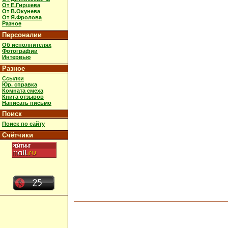
От Е.Гиршева
От В.Окунева
От Я.Фролова
Разное
Персоналии
Об исполнителях
Фотографии
Интервью
Разное
Ссылки
Юр. справка
Комната смеха
Книга отзывов
Написать письмо
Поиск
Поиск по сайту
Счётчики