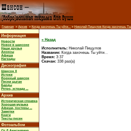
Главная
»
Архив
»
Когда захочешь Ты уйти...
»
Николай Пищулов Когда захочешь Ты 
Информация
« Назад
Новости
Новое в шансоне
Исполнитель:
Николай Пищулов
Наши друзья
Анонсы
Название:
Когда захочешь Ты уйти...
Афиша
Время:
3:37
Награды
Скачан:
338 раз(а)
Дискография
Шансон X
Истоки
Военный шансон
Песни цыган
Барды
Ретро, эстрада ...
Архив
Историческая справка
Хорошая музыка
Афиши, постеры ...
Заметки
Книги
Тексты песен
Фотоальбом
От Д.Анискевича