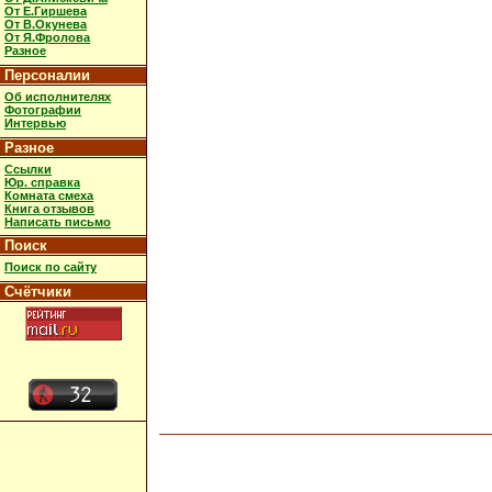
От Е.Гиршева
От В.Окунева
От Я.Фролова
Разное
Персоналии
Об исполнителях
Фотографии
Интервью
Разное
Ссылки
Юр. справка
Комната смеха
Книга отзывов
Написать письмо
Поиск
Поиск по сайту
Счётчики