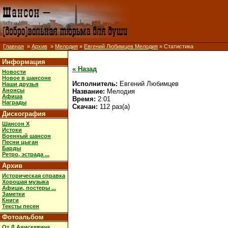
Главная
»
Архив
»
Мелодия
»
Евгений Любимцев Мелодия
» Статистика
Информация
« Назад
Новости
Новое в шансоне
Исполнитель:
Евгений Любимцев
Наши друзья
Анонсы
Название:
Мелодия
Афиша
Время:
2:01
Награды
Скачан:
112 раз(а)
Дискография
Шансон X
Истоки
Военный шансон
Песни цыган
Барды
Ретро, эстрада ...
Архив
Историческая справка
Хорошая музыка
Афиши, постеры ...
Заметки
Книги
Тексты песен
Фотоальбом
От Д.Анискевича