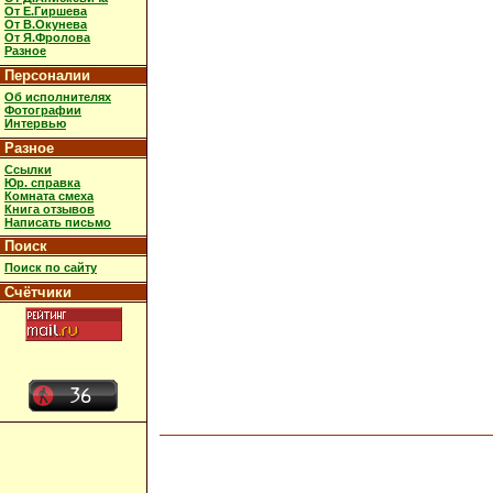
От Е.Гиршева
От В.Окунева
От Я.Фролова
Разное
Персоналии
Об исполнителях
Фотографии
Интервью
Разное
Ссылки
Юр. справка
Комната смеха
Книга отзывов
Написать письмо
Поиск
Поиск по сайту
Счётчики