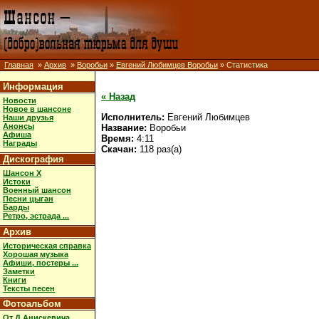
Главная
»
Архив
»
Воробьи
»
Евгений Любимцев Воробьи
» Статистика
Информация
« Назад
Новости
Новое в шансоне
Исполнитель:
Евгений Любимцев
Наши друзья
Анонсы
Название:
Воробьи
Афиша
Время:
4:11
Награды
Скачан:
118 раз(а)
Дискография
Шансон X
Истоки
Военный шансон
Песни цыган
Барды
Ретро, эстрада ...
Архив
Историческая справка
Хорошая музыка
Афиши, постеры ...
Заметки
Книги
Тексты песен
Фотоальбом
От Д.Анискевича