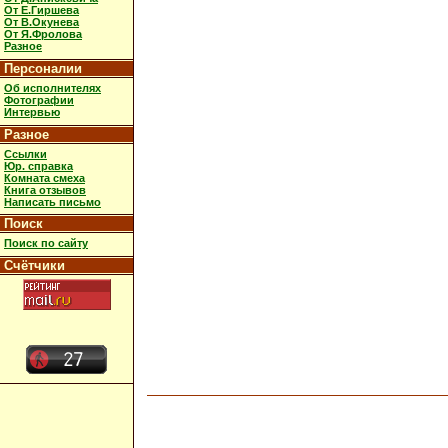
От Е.Гиршева
От В.Окунева
От Я.Фролова
Разное
Персоналии
Об исполнителях
Фотографии
Интервью
Разное
Ссылки
Юр. справка
Комната смеха
Книга отзывов
Написать письмо
Поиск
Поиск по сайту
Счётчики