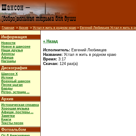
Главная
»
Архив
»
Устал я жить в родном краю
»
Евгений Любимцев Устал я жить в 
Информация
« Назад
Новости
Новое в шансоне
Исполнитель:
Евгений Любимцев
Наши друзья
Анонсы
Название:
Устал я жить в родном краю
Афиша
Время:
3:17
Награды
Скачан:
124 раз(а)
Дискография
Шансон X
Истоки
Военный шансон
Песни цыган
Барды
Ретро, эстрада ...
Архив
Историческая справка
Хорошая музыка
Афиши, постеры ...
Заметки
Книги
Тексты песен
Фотоальбом
От Д.Анискевича