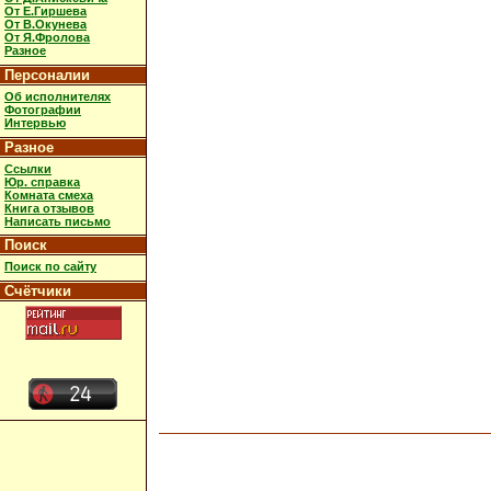
От Е.Гиршева
От В.Окунева
От Я.Фролова
Разное
Персоналии
Об исполнителях
Фотографии
Интервью
Разное
Ссылки
Юр. справка
Комната смеха
Книга отзывов
Написать письмо
Поиск
Поиск по сайту
Счётчики