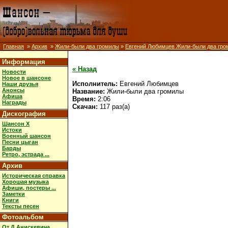
Главная
»
Архив
»
Жили-были два громилы
»
Евгений Любимцев Жили-были два гр
Информация
« Назад
Новости
Новое в шансоне
Исполнитель:
Евгений Любимцев
Наши друзья
Анонсы
Название:
Жили-были два громилы
Афиша
Время:
2:06
Награды
Скачан:
117 раз(а)
Дискография
Шансон X
Истоки
Военный шансон
Песни цыган
Барды
Ретро, эстрада ...
Архив
Историческая справка
Хорошая музыка
Афиши, постеры ...
Заметки
Книги
Тексты песен
Фотоальбом
От Д.Анискевича