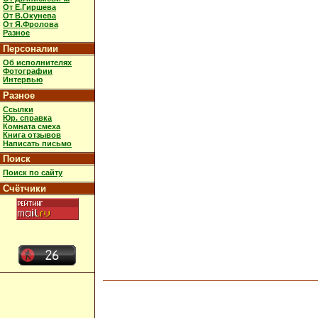
От Е.Гиршева
От В.Окунева
От Я.Фролова
Разное
Персоналии
Об исполнителях
Фотографии
Интервью
Разное
Ссылки
Юр. справка
Комната смеха
Книга отзывов
Написать письмо
Поиск
Поиск по сайту
Счётчики