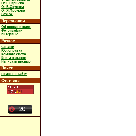
От Е.Гиршева
От В.Окунева
От Я.Фролова
Разное
Персоналии
Об исполнителях
Фотографии
Интервью
Разное
Ссылки
Юр. справка
Комната смеха
Книга отзывов
Написать письмо
Поиск
Поиск по сайту
Счётчики