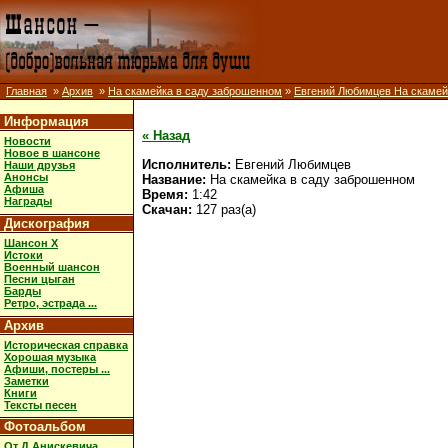
Главная
»
Архив
»
На скамейка в саду заброшенном
»
Евгений Любимцев На скамей
Информация
« Назад
Новости
Новое в шансоне
Исполнитель:
Евгений Любимцев
Наши друзья
Анонсы
Название:
На скамейка в саду заброшенном
Афиша
Время:
1:42
Награды
Скачан:
127 раз(а)
Дискография
Шансон X
Истоки
Военный шансон
Песни цыган
Барды
Ретро, эстрада ...
Архив
Историческая справка
Хорошая музыка
Афиши, постеры ...
Заметки
Книги
Тексты песен
Фотоальбом
От Д.Анискевича