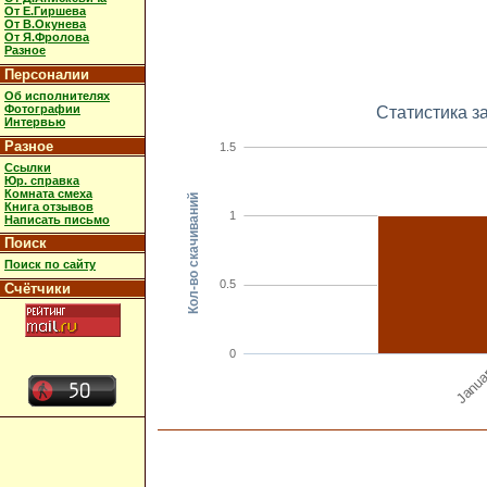
От Е.Гиршева
От В.Окунева
От Я.Фролова
Разное
Персоналии
Об исполнителях
Фотографии
Статистика з
Интервью
Разное
1.5
Ссылки
Юр. справка
Комната смеха
Кол-во скачиваний
Книга отзывов
1
Написать письмо
Поиск
Поиск по сайту
0.5
Счётчики
0
Janua