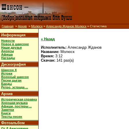
Главная
»
Архив
»
Молюск
»
Александр Жданов Молюск
» Статистика
Информация
« Назад
Новости
Новое в шансоне
Исполнитель:
Александр Жданов
Наши друзья
Анонсы
Название:
Молюск
Афиша
Время:
3:12
Награды
Скачан:
141 раз(а)
Дискография
Шансон X
Истоки
Военный шансон
Песни цыган
Барды
Ретро, эстрада ...
Архив
Историческая справка
Хорошая музыка
Афиши, постеры ...
Заметки
Книги
Тексты песен
Фотоальбом
От Д.Анискевича