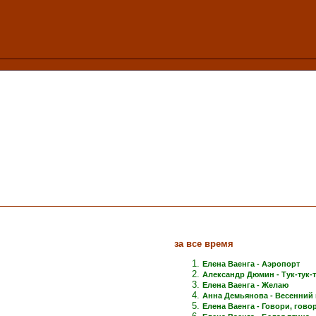
за все время
Елена Ваенга - Аэропорт
Александр Дюмин - Тук-тук-
Елена Ваенга - Желаю
Анна Демьянова - Весенний 
Елена Ваенга - Говори, говори