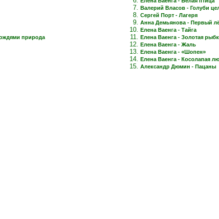
Елена Ваенга - Белая птица
Валерий Власов - Голуби це
Сергей Порт - Лагеря
Анна Демьянова - Первый лёд
Елена Ваенга - Тайга
дождями природа
Елена Ваенга - Золотая рыб
Елена Ваенга - Жаль
Елена Ваенга - «Шопен»
Елена Ваенга - Косолапая л
Александр Дюмин - Пацаны