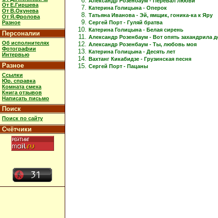
Александр Розенбаум - Перевал любви
От Е.Гиршева
Катерина Голицына - Оперок
От В.Окунева
Татьяна Иванова - Эй, ямщик, гоника-ка к Яру
От Я.Фролова
Сергей Порт - Гуляй братва
Разное
Катерина Голицына - Белая сирень
Персоналии
Александр Розенбаум - Вот опять захандрила 
Об исполнителях
Александр Розенбаум - Ты, любовь моя
Фотографии
Катерина Голицына - Десять лет
Интервью
Вахтанг Кикабидзе - Грузинская песня
Разное
Сергей Порт - Пацаны
Ссылки
Юр. справка
Комната смеха
Книга отзывов
Написать письмо
Поиск
Поиск по сайту
Счётчики