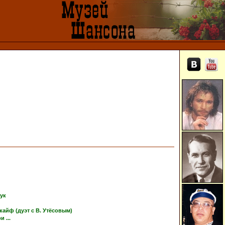
тук
кайф (дуэт с В. Утёсовым)
 ...