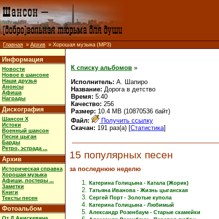
Главная
»
Архив
» Хорошая музыка (MP3)
Информация
К списку альбомов
»
Новости
Новое в шансоне
Наши друзья
Исполнитель:
А. Шапиро
Анонсы
Название:
Дорога в детство
Афиша
Время:
5:40
Награды
Качество:
256
Дискография
Размер:
10.4 MB (10870536 байт)
Шансон X
Файл:
Получить ссылку
Истоки
Скачан:
191 раз(а) [
Статистика
]
Военный шансон
Песни цыган
Барды
Ретро, эстрада ...
15 популярных песен
Архив
за последнюю неделю
Историческая справка
Хорошая музыка
Афиши, постеры ...
Катерина Голицына - Катала (Жорик)
Заметки
Татьяна Иванова - Жизнь цыганская
Книги
Сергей Порт - Золотые купола
Тексты песен
Катерина Голицына - Любимый
Фотоальбом
Александр Розенбаум - Старые скамейки
От Д.Анискевича