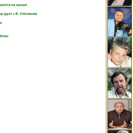
луются на крыше
 (дуэт с В. Утёсовым)
ка
юбовь