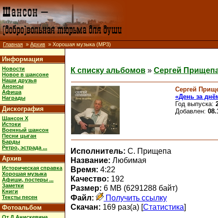
Главная
»
Архив
» Хорошая музыка (MP3)
Информация
Новости
К списку альбомов
»
Сергей Прищепа
Новое в шансоне
Наши друзья
Анонсы
Сергей Прищ
Афиша
«День за днё
Награды
Год выпуска:
Дискография
Добавлен:
08.
Шансон X
Истоки
Военный шансон
Песни цыган
Барды
Ретро, эстрада ...
Исполнитель:
С. Прищепа
Архив
Название:
Любимая
Историческая справка
Время:
4:22
Хорошая музыка
Качество:
192
Афиши, постеры ...
Заметки
Размер:
6 MB (6291288 байт)
Книги
Файл:
Получить ссылку
Тексты песен
Скачан:
169 раз(а) [
Статистика
]
Фотоальбом
От Д.Анискевича