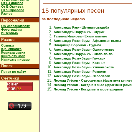
От Е.Гиршева
От В.Окунева
15 популярных песен
От Я.Фролова
Разное
за последнюю неделю
Персоналии
Об исполнителях
Александр Раю - Шумная свадьба
Фотографии
Александръ Поручикъ - Шурик
Интервью
Татьяна Иванова - Ехали цыгане
Разное
Александр Розенбаум - Афганская вьюга
Владимир Воронов - Судьба
Ссылки
Юр. справка
Александр Розенбаум - Одиночество
Комната смеха
Александръ Поручикъ - Шала-ла-ла
Книга отзывов
Александр Розенбаум - Глухари
Написать письмо
Александр Розенбаум - Казачья
Поиск
Александр Розенбаум - Утиная охота
Александр Розенбаум - Реквием
Поиск по сайту
Александр Розенбаум - Лесосплав
Счётчики
Леонид Утёсов - Одесса-мама (фрагмент куплет
Леонид Утёсов - Когда б я знал (фрагмент рома
Леонид Утёсов - Когда мы в море уходили