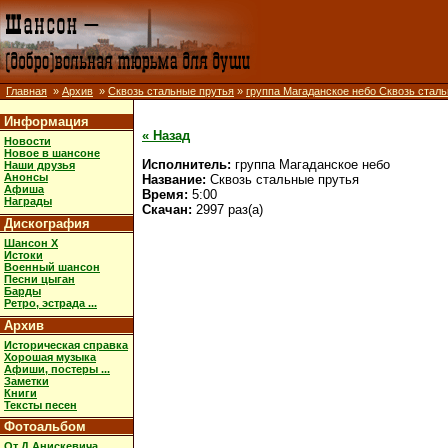
Главная
»
Архив
»
Сквозь стальные прутья
»
группа Магаданское небо Сквозь стал
Информация
« Назад
Новости
Новое в шансоне
Исполнитель:
группа Магаданское небо
Наши друзья
Анонсы
Название:
Сквозь стальные прутья
Афиша
Время:
5:00
Награды
Скачан:
2997 раз(а)
Дискография
Шансон X
Истоки
Военный шансон
Песни цыган
Барды
Ретро, эстрада ...
Архив
Историческая справка
Хорошая музыка
Афиши, постеры ...
Заметки
Книги
Тексты песен
Фотоальбом
От Д.Анискевича