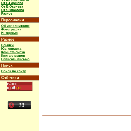
От Е.Гиршева
От В.Окунева
От Я.Фролова
Разное
Персоналии
Об исполнителях
Фотографии
Интервью
Разное
Ссылки
Юр. справка
Комната смеха
Книга отзывов
Написать письмо
Поиск
Поиск по сайту
Счётчики