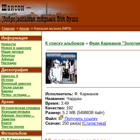
Главная
»
Архив
» Хорошая музыка (MP3)
Информация
К списку альбомов
»
Федя Карманов "Золотая
Новости
Новое в шансоне
Наши друзья
Анонсы
Афиша
Награды
Дискография
Шансон X
Истоки
Военный шансон
Песни цыган
Барды
Исполнитель:
Ф. Карманов
Ретро, эстрада ...
Название:
Чардаш
Архив
Время:
3:49
Качество:
192
Историческая справка
Хорошая музыка
Размер:
5.2 MB (5498838 байт)
Афиши, постеры ...
Файл:
Получить ссылку
Заметки
Книги
Скачан:
250 раз(а) [
Статистика
]
Тексты песен
Фотоальбом
От Д.Анискевича