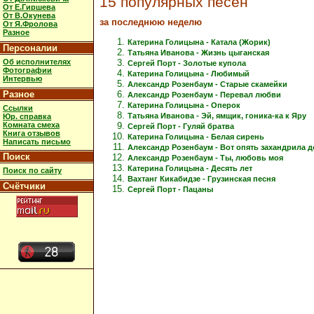
15 популярных песен
От Е.Гиршева
От В.Окунева
за последнюю неделю
От Я.Фролова
Разное
Катерина Голицына - Катала (Жорик)
Персоналии
Татьяна Иванова - Жизнь цыганская
Об исполнителях
Сергей Порт - Золотые купола
Фотографии
Катерина Голицына - Любимый
Интервью
Александр Розенбаум - Старые скамейки
Разное
Александр Розенбаум - Перевал любви
Катерина Голицына - Оперок
Ссылки
Татьяна Иванова - Эй, ямщик, гоника-ка к Яру
Юр. справка
Комната смеха
Сергей Порт - Гуляй братва
Книга отзывов
Катерина Голицына - Белая сирень
Написать письмо
Александр Розенбаум - Вот опять захандрила 
Поиск
Александр Розенбаум - Ты, любовь моя
Катерина Голицына - Десять лет
Поиск по сайту
Вахтанг Кикабидзе - Грузинская песня
Счётчики
Сергей Порт - Пацаны