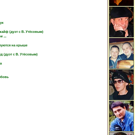
тук
кайф (дуэт с В. Утёсовым)
 ...
луются на крыше
 (дуэт с В. Утёсовым)
ка
юбовь