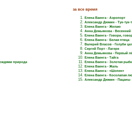
за все время
Елена Ваенга - Аэропорт
Александр Дюмин - Тук-тук-
Елена Ваенга - Желаю
Анна Демьянова - Весенний 
Елена Ваенга - Говори, говори
Елена Ваенга - Белая птица
Валерий Власов - Голуби це
Сергей Порт - Лагеря
Анна Демьянова - Первый лёд
Елена Ваенга - Тайга
дождями природа
Елена Ваенга - Золотая рыб
Елена Ваенга - Жаль
Елена Ваенга - «Шопен»
Елена Ваенга - Косолапая л
Александр Дюмин - Пацаны