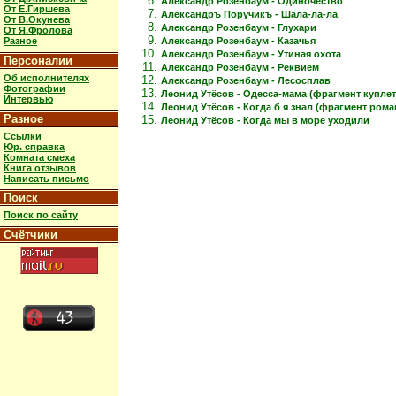
Александр Розенбаум - Одиночество
От Е.Гиршева
Александръ Поручикъ - Шала-ла-ла
От В.Окунева
Александр Розенбаум - Глухари
От Я.Фролова
Александр Розенбаум - Казачья
Разное
Александр Розенбаум - Утиная охота
Персоналии
Александр Розенбаум - Реквием
Об исполнителях
Александр Розенбаум - Лесосплав
Фотографии
Леонид Утёсов - Одесса-мама (фрагмент куплет
Интервью
Леонид Утёсов - Когда б я знал (фрагмент рома
Разное
Леонид Утёсов - Когда мы в море уходили
Ссылки
Юр. справка
Комната смеха
Книга отзывов
Написать письмо
Поиск
Поиск по сайту
Счётчики