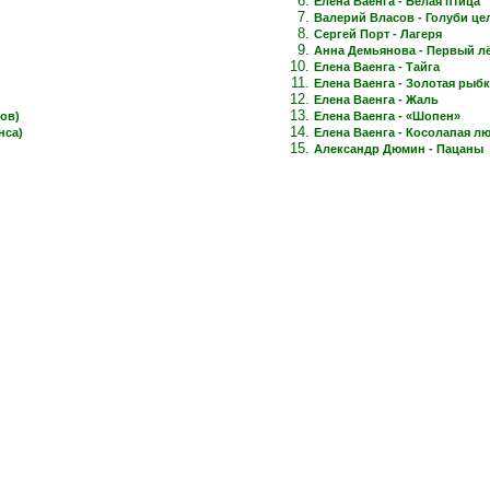
Елена Ваенга - Белая птица
Валерий Власов - Голуби це
Сергей Порт - Лагеря
Анна Демьянова - Первый лёд
Елена Ваенга - Тайга
Елена Ваенга - Золотая рыб
Елена Ваенга - Жаль
ов)
Елена Ваенга - «Шопен»
нса)
Елена Ваенга - Косолапая л
Александр Дюмин - Пацаны