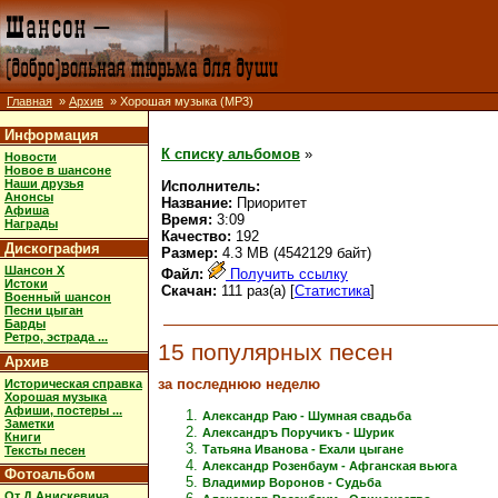
Главная
»
Архив
» Хорошая музыка (MP3)
Информация
К списку альбомов
»
Новости
Новое в шансоне
Наши друзья
Исполнитель:
Анонсы
Название:
Приоритет
Афиша
Время:
3:09
Награды
Качество:
192
Дискография
Размер:
4.3 MB (4542129 байт)
Шансон X
Файл:
Получить ссылку
Истоки
Скачан:
111 раз(а) [
Статистика
]
Военный шансон
Песни цыган
Барды
Ретро, эстрада ...
15 популярных песен
Архив
за последнюю неделю
Историческая справка
Хорошая музыка
Афиши, постеры ...
Александр Раю - Шумная свадьба
Заметки
Александръ Поручикъ - Шурик
Книги
Татьяна Иванова - Ехали цыгане
Тексты песен
Александр Розенбаум - Афганская вьюга
Фотоальбом
Владимир Воронов - Судьба
От Д.Анискевича