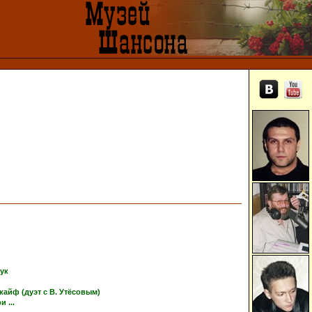
тук
кайф (дуэт с В. Утёсовым)
 ...