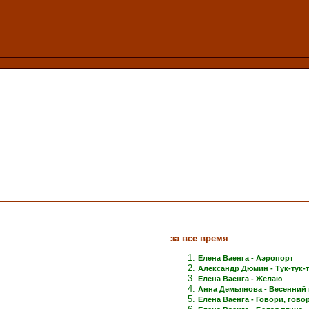
за все время
Елена Ваенга - Аэропорт
Александр Дюмин - Тук-тук-
Елена Ваенга - Желаю
Анна Демьянова - Весенний 
Елена Ваенга - Говори, говори