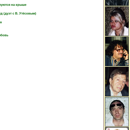
луются на крыше
 (дуэт с В. Утёсовым)
ка
юбовь