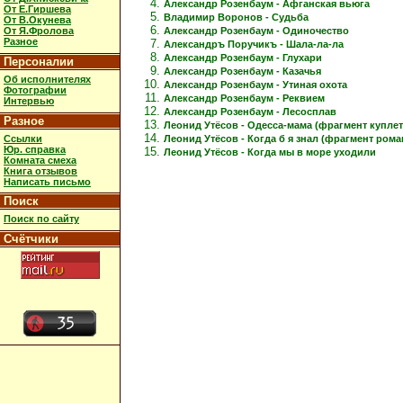
Александр Розенбаум - Афганская вьюга
От Е.Гиршева
Владимир Воронов - Судьба
От В.Окунева
Александр Розенбаум - Одиночество
От Я.Фролова
Разное
Александръ Поручикъ - Шала-ла-ла
Александр Розенбаум - Глухари
Персоналии
Александр Розенбаум - Казачья
Об исполнителях
Александр Розенбаум - Утиная охота
Фотографии
Александр Розенбаум - Реквием
Интервью
Александр Розенбаум - Лесосплав
Разное
Леонид Утёсов - Одесса-мама (фрагмент куплет
Ссылки
Леонид Утёсов - Когда б я знал (фрагмент рома
Юр. справка
Леонид Утёсов - Когда мы в море уходили
Комната смеха
Книга отзывов
Написать письмо
Поиск
Поиск по сайту
Счётчики