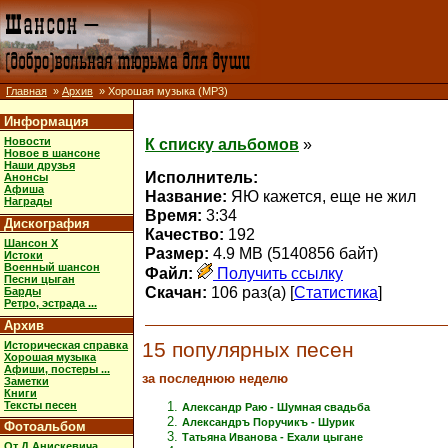
Главная
»
Архив
» Хорошая музыка (MP3)
Информация
Новости
К списку альбомов
»
Новое в шансоне
Наши друзья
Исполнитель:
Анонсы
Афиша
Название:
ЯЮ кажется, еще не жил
Награды
Время:
3:34
Дискография
Качество:
192
Шансон X
Размер:
4.9 MB (5140856 байт)
Истоки
Военный шансон
Файл:
Получить ссылку
Песни цыган
Скачан:
106 раз(а) [
Статистика
]
Барды
Ретро, эстрада ...
Архив
15 популярных песен
Историческая справка
Хорошая музыка
Афиши, постеры ...
за последнюю неделю
Заметки
Книги
Тексты песен
Александр Раю - Шумная свадьба
Александръ Поручикъ - Шурик
Фотоальбом
Татьяна Иванова - Ехали цыгане
От Д.Анискевича