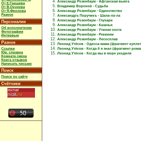
Александр Розенбаум - Афганская вьюга
От Е.Гиршева
Владимир Воронов - Судьба
От В.Окунева
Александр Розенбаум - Одиночество
От Я.Фролова
Разное
Александръ Поручикъ - Шала-ла-ла
Александр Розенбаум - Глухари
Персоналии
Александр Розенбаум - Казачья
Об исполнителях
Александр Розенбаум - Утиная охота
Фотографии
Александр Розенбаум - Реквием
Интервью
Александр Розенбаум - Лесосплав
Разное
Леонид Утёсов - Одесса-мама (фрагмент куплет
Ссылки
Леонид Утёсов - Когда б я знал (фрагмент рома
Юр. справка
Леонид Утёсов - Когда мы в море уходили
Комната смеха
Книга отзывов
Написать письмо
Поиск
Поиск по сайту
Счётчики