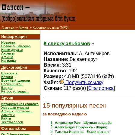
Главная
»
Архив
» Хорошая музыка (MP3)
Информация
Новости
К списку альбомов
»
Новое в шансоне
Наши друзья
Исполнитель:
А. Антимиров
Анонсы
Афиша
Название:
Бывает друг
Награды
Время:
3:31
Дискография
Качество:
192
Шансон X
Размер:
4.8 MB (5073146 байт)
Истоки
Военный шансон
Файл:
Получить ссылку
Песни цыган
Скачан:
117 раз(а) [
Статистика
]
Барды
Ретро, эстрада ...
Архив
15 популярных песен
Историческая справка
Хорошая музыка
Афиши, постеры ...
за последнюю неделю
Заметки
Книги
Тексты песен
Александр Раю - Шумная свадьба
Александръ Поручикъ - Шурик
Фотоальбом
Татьяна Иванова - Ехали цыгане
От Д.Анискевича