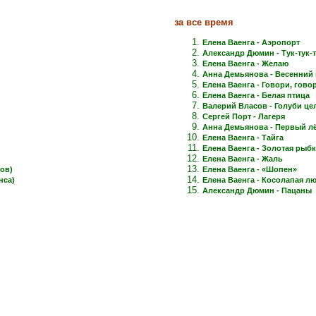
за все время
Елена Ваенга - Аэропорт
Александр Дюмин - Тук-тук-
Елена Ваенга - Желаю
Анна Демьянова - Весенний 
Елена Ваенга - Говори, говори
Елена Ваенга - Белая птица
Валерий Власов - Голуби це
Сергей Порт - Лагеря
Анна Демьянова - Первый лёд
Елена Ваенга - Тайга
Елена Ваенга - Золотая рыб
Елена Ваенга - Жаль
ов)
Елена Ваенга - «Шопен»
нса)
Елена Ваенга - Косолапая л
Александр Дюмин - Пацаны