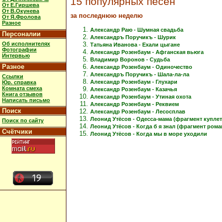
15 популярных песен
От Е.Гиршева
От В.Окунева
за последнюю неделю
От Я.Фролова
Разное
Александр Раю - Шумная свадьба
Персоналии
Александръ Поручикъ - Шурик
Об исполнителях
Татьяна Иванова - Ехали цыгане
Фотографии
Александр Розенбаум - Афганская вьюга
Интервью
Владимир Воронов - Судьба
Разное
Александр Розенбаум - Одиночество
Александръ Поручикъ - Шала-ла-ла
Ссылки
Александр Розенбаум - Глухари
Юр. справка
Комната смеха
Александр Розенбаум - Казачья
Книга отзывов
Александр Розенбаум - Утиная охота
Написать письмо
Александр Розенбаум - Реквием
Поиск
Александр Розенбаум - Лесосплав
Леонид Утёсов - Одесса-мама (фрагмент куплет
Поиск по сайту
Леонид Утёсов - Когда б я знал (фрагмент рома
Счётчики
Леонид Утёсов - Когда мы в море уходили