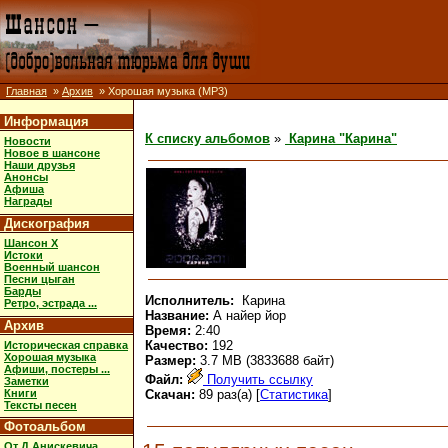
Главная
»
Архив
» Хорошая музыка (MP3)
Информация
К списку альбомов
»
Карина "Карина"
Новости
Новое в шансоне
Наши друзья
Анонсы
Афиша
Награды
Дискография
Шансон X
Истоки
Военный шансон
Песни цыган
Барды
Исполнитель:
Карина
Ретро, эстрада ...
Название:
А найер йор
Архив
Время:
2:40
Качество:
192
Историческая справка
Хорошая музыка
Размер:
3.7 MB (3833688 байт)
Афиши, постеры ...
Файл:
Получить ссылку
Заметки
Книги
Скачан:
89 раз(а) [
Статистика
]
Тексты песен
Фотоальбом
От Д.Анискевича