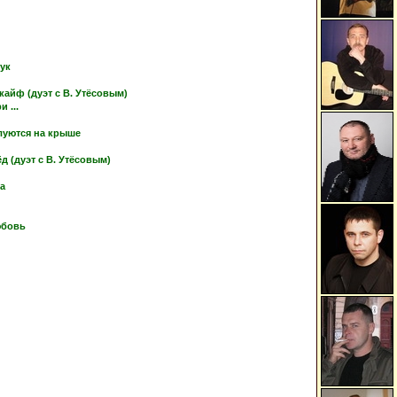
тук
кайф (дуэт с В. Утёсовым)
 ...
луются на крыше
 (дуэт с В. Утёсовым)
ка
юбовь