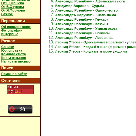
Александр Розенбаум - Афганская вьюга
От Е.Гиршева
Владимир Воронов - Судьба
От В.Окунева
Александр Розенбаум - Одиночество
От Я.Фролова
Разное
Александръ Поручикъ - Шала-ла-ла
Александр Розенбаум - Глухари
Персоналии
Александр Розенбаум - Казачья
Об исполнителях
Александр Розенбаум - Утиная охота
Фотографии
Александр Розенбаум - Реквием
Интервью
Александр Розенбаум - Лесосплав
Разное
Леонид Утёсов - Одесса-мама (фрагмент куплет
Ссылки
Леонид Утёсов - Когда б я знал (фрагмент рома
Юр. справка
Леонид Утёсов - Когда мы в море уходили
Комната смеха
Книга отзывов
Написать письмо
Поиск
Поиск по сайту
Счётчики