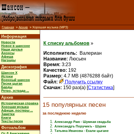
Главная
»
Архив
» Хорошая музыка (MP3)
Информация
Новости
К списку альбомов
»
Новое в шансоне
Наши друзья
Исполнитель:
Валериан
Анонсы
Афиша
Название:
Люсьен
Награды
Время:
3:23
Дискография
Качество:
192
Шансон X
Размер:
4.7 MB (4876288 байт)
Истоки
Военный шансон
Файл:
Получить ссылку
Песни цыган
Скачан:
150 раз(а) [
Статистика
]
Барды
Ретро, эстрада ...
Архив
15 популярных песен
Историческая справка
Хорошая музыка
Афиши, постеры ...
за последнюю неделю
Заметки
Книги
Тексты песен
Александр Раю - Шумная свадьба
Александръ Поручикъ - Шурик
Фотоальбом
Татьяна Иванова - Ехали цыгане
От Д.Анискевича