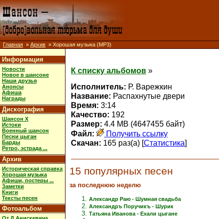
Главная
»
Архив
» Хорошая музыка (MP3)
Информация
Новости
К списку альбомов
»
Новое в шансоне
Наши друзья
Исполнитель:
Р. Варежкин
Анонсы
Афиша
Название:
Распахнутые двери
Награды
Время:
3:14
Дискография
Качество:
192
Шансон X
Размер:
4.4 MB (4647455 байт)
Истоки
Военный шансон
Файл:
Получить ссылку
Песни цыган
Скачан:
165 раз(а) [
Статистика
]
Барды
Ретро, эстрада ...
Архив
15 популярных песен
Историческая справка
Хорошая музыка
Афиши, постеры ...
за последнюю неделю
Заметки
Книги
Тексты песен
Александр Раю - Шумная свадьба
Александръ Поручикъ - Шурик
Фотоальбом
Татьяна Иванова - Ехали цыгане
От Д.Анискевича