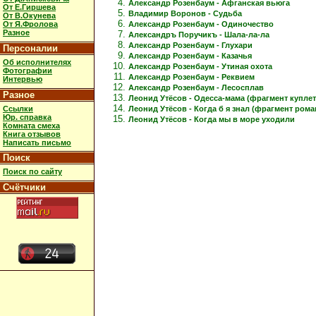
Александр Розенбаум - Афганская вьюга
От Е.Гиршева
Владимир Воронов - Судьба
От В.Окунева
Александр Розенбаум - Одиночество
От Я.Фролова
Разное
Александръ Поручикъ - Шала-ла-ла
Александр Розенбаум - Глухари
Персоналии
Александр Розенбаум - Казачья
Об исполнителях
Александр Розенбаум - Утиная охота
Фотографии
Александр Розенбаум - Реквием
Интервью
Александр Розенбаум - Лесосплав
Разное
Леонид Утёсов - Одесса-мама (фрагмент куплет
Ссылки
Леонид Утёсов - Когда б я знал (фрагмент рома
Юр. справка
Леонид Утёсов - Когда мы в море уходили
Комната смеха
Книга отзывов
Написать письмо
Поиск
Поиск по сайту
Счётчики